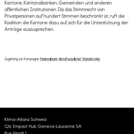
Kantone, Kantonalbanken, Gemeinden und anderen
öffentlichen Institutionen. Da das Stimmrecht von
Privatpersonen auf hundert Stimmen beschränkt ist, ruft die
Koalition die Kantone dazu auf, sich für die Unterstützung der
Anträge auszusprechen.
Zugehörig zur Kampagne:
Nationalbank: klimafreundlicher Wandel nötig
Klima-Allianz Schweiz
C/o Impact Hub Geneva-Lausanne SA
Rue Fendt 1