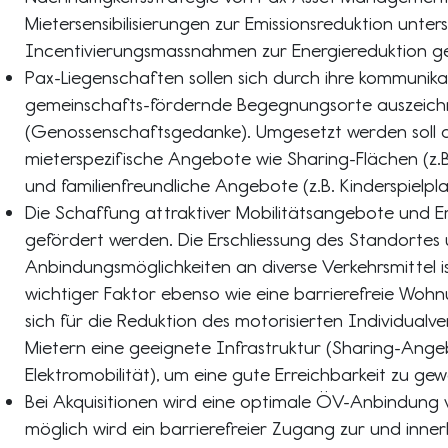
Mietersensibilisierungen zur Emissionsreduktion unter
Incentivierungsmassnahmen zur Energiereduktion ge
Pax-Liegenschaften sollen sich durch ihre kommunika
gemeinschafts-fördernde Begegnungsorte auszeic
(Genossenschaftsgedanke). Umgesetzt werden soll d
mieterspezifische Angebote wie Sharing-Flächen (z
und familienfreundliche Angebote (z.B. Kinderspielpla
Die Schaffung attraktiver Mobilitätsangebote und Err
gefördert werden. Die Erschliessung des Standortes u
Anbindungsmöglichkeiten an diverse Verkehrsmittel ist
wichtiger Faktor ebenso wie eine barrierefreie Woh
sich für die Reduktion des motorisierten Individualve
Mietern eine geeignete Infrastruktur (Sharing-Ang
Elektromobilität), um eine gute Erreichbarkeit zu gew
Bei Akquisitionen wird eine optimale ÖV-Anbindung
möglich wird ein barrierefreier Zugang zur und inne