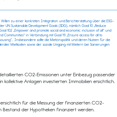
Willen zu einer konkreten Integration und Berichterstattung über die ESG-
nter
UN Sustainable Development Goals (SDG)
, nämlich Goal 10 „Reduce
Goal 10.2 „Empower and promote social and economic inclusion of all“ und
and Communities“ in Verbindung mit Goal 11.1 „Ensure access for all to
ousing“, Insbesondere sollte die Mietzinspolitik und deren Nutzen für die
erater Mietkosten sowie der soziale Umgang mit Mietern bei Sanierungen
t detaillierten CO2-Emissionen unter Einbezug passender
n kollektive Anlagen investierten Immobilien ersichtlich.
 ersichtlich für die Messung der finanzierten CO2-
en Bestand der Hypotheken finanziert werden.