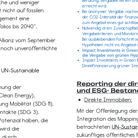
Beratung, Vergabekriterien und
che und weniger
erreicht wird.
 nicht auf fossilen
Bei anonymer Vergabe, nachwei
der CO2-Intensität der finanzi
agement eine
zum Angebot eines gut sichtba
olios bis 2040“.
Notwendig ist ein Zuwachspfad
Vergabekriterien und Monitorin
Allianz vom September
Bei ausbleibendem Fortschritt 
Hypotheken nicht ins Angebot 
noch unveröffentlichte
Impact Investments in Gree
die Vergabe von grünen Hyp
Impact Investments in Green B
Direktfinanzierung grüner Imm
n
UN-Sustainable
Reporting der di
hung der
und ESG- Besta
Clean Energy),
Direkte Immobilien:
g Mobilität (SDG 11),
Mit der Offenlegung de
ontakte (SDG 3).
Integration des Mapping
 Potenzial haben, die
betrachteten
UN-Sustai
wird die
zukünftiges öffentliches 
t durch