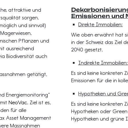
Dekarbonisierung
che, attraktive und
Emissionen und
squalität sorgen.
Direkte Immobilien:
öglich und sinnvoll)
 Magerwiesen,
Wie oben erwähnt hat s
imischen Pflanzen und
in der Schweiz das Ziel 
it ausreichend
2040 gesetzt.
ia Biodiversität auch
Indirekte Immobilien:
Es sind keine konkreten 
assnahmen getätigt,
Emissionen für die in koll
Hypotheken und Gree
und Energiemonitoring“
 mit
NeoVac
. Ziel ist es,
Es sind keine konkreten 
den für alle
Hypotheken oder Green 
 Pax Asset Management
Hypotheken und grüne Im
tivere Massnahmen