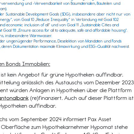
verwendung und -Verwendbarkeit von Baumaterialen, Bauteilen und
am).
der
Sustainable Development Goals (SDG)
, insbesondere aber nicht nur von
nergy“, von Goal 10 „Reduce Inequality“ in Verbindung mit Goal 10.2
d economic inclusion of all“ und von Goal 11 „Sustainable Cities and
Goal 11.1 „Ensure access for all to adequate, safe and affordable housing“.
hs, insbesondere Warmwasser.
 oder ungenügender Performance, Deselektion von Mandaten und Fonds
 deren Dokumentation maximale Klimawirkung und ESG-Qualität nachweist.
n Bonds Immobilien:
 ist kein Angebot für grüne Hypotheken auffindbar.
tteilung anlässlich des Austauschs vom Dezember 2023
nt würden Anlagen in Hypotheken über die Plattform
antonalbank
(re)finanziert. Auch auf dieser Plattform ist
Hypotheken auffindbar.
hs vom September 2024 informiert Pax Asset
r Oberfläche zum Hypothekarnehmer Hypomat stehe