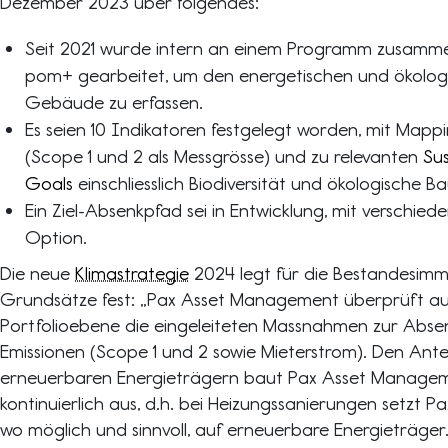
Dezember 2023 über folgendes:
Seit 2021 wurde intern an einem Programm zusammen
pom+ gearbeitet, um den energetischen und ökolog
Gebäude zu erfassen.
Es seien 10 Indikatoren festgelegt worden, mit Map
(Scope 1 und 2 als Messgrösse) und zu relevanten
Su
Goals
einschliesslich Biodiversität und ökologische Ba
Ein Ziel-Absenkpfad sei in Entwicklung, mit verschied
Option.
Die neue
Klimastrategie
2024 legt für die Bestandesimmo
Grundsätze fest: „Pax Asset Management überprüft au
Portfolioebene die eingeleiteten Massnahmen zur Abs
Emissionen (Scope 1 und 2 sowie Mieterstrom). Den Ante
erneuerbaren Energieträgern baut Pax Asset Managem
kontinuierlich aus, d.h. bei Heizungssanierungen setzt
wo möglich und sinnvoll, auf erneuerbare Energieträge