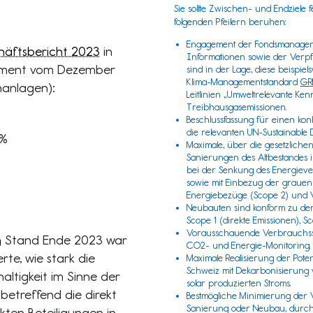
Sie sollte Zwischen- und Endziele 
folgenden Pfeilern beruhen:
Engagement der Fondsmanager 
äftsbericht 2023
in
Informationen sowie der Verpfl
gement vom Dezember
sind in der Lage, diese beispie
Klima-Managementstandard
GR
nanlagen):
Leitlinien „
Umweltrelevante Ken
Treibhausgasemissionen.
Beschlussfassung für einen konk
die relevanten
UN-Sustainable 
6%
Maximale, über die gesetzlich
Sanierungen des Altbestandes 
bei der Senkung des Energieve
sowie mit Einbezug der grauen
Energiebezüge (
Scope 2
) und 
Neubauten sind konform zu den 
Scope 1
(direkte Emissionen), S
Vorausschauende Verbrauchss
n
Stand Ende 2023 war
CO2- und Energie-Monitoring.
rte, wie stark die
Maximale Realisierung der Poten
Schweiz mit Dekarbonisierung
ltigkeit im Sinne der
solar produzierten Stroms.
betreffend die direkt
Bestmögliche Minimierung der 
Sanierung oder Neubau, durch
kten Beteiligungen in