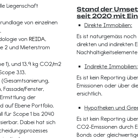
lle Liegenschaft
Stand der Umset
seit 2020 mit Ei
rundlage von einzelnen
Direkte Immobilien:
.
Es ist naturgemäss noch
dologie von
REIDA
,
direkten und indirekten
pe 2 und Mieterstrom
Nachhaltigkeitselemente e
e 1), und 13.9 kg CO2/m2
Indirekte Immobilien:
Scope 3.13.
Es ist kein Reporting üb
g (Gesamtsanierung,
Emissionen oder über di
, Fassade/Fenster,
ersichtlich.
 Ermittlung der
 auf Ebene Portfolio.
Hypotheken und Gree
ll für Scope 1 bis 2040
Es ist kein Reporting übe
sierbar. Dabei hat sich
CO2-Emissionen durch E
cheidungsprozesses
Bonds oder gleichwertige