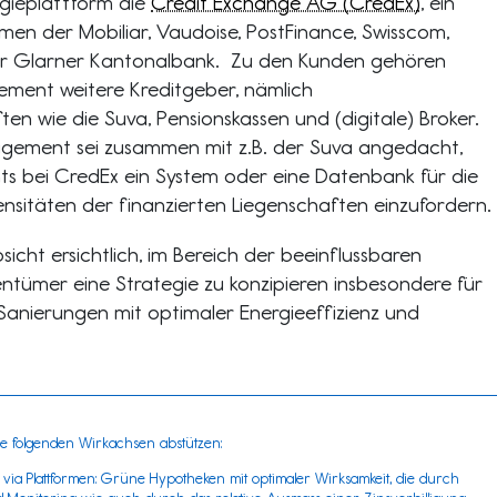
ogieplattform die
Credit Exchange AG (CredEx)
, ein
n der Mobiliar, Vaudoise, PostFinance, Swisscom,
r Glarner Kantonalbank. Zu den Kunden gehören
ment weitere Kreditgeber, nämlich
ten wie die Suva, Pensionskassen und (digitale) Broker.
ement sei zusammen mit z.B. der Suva angedacht,
ts bei CredEx ein System oder eine Datenbank für die
nsitäten der finanzierten Liegenschaften einzufordern.
icht ersichtlich, im Bereich der beeinflussbaren
ntümer eine Strategie zu konzipieren insbesondere für
anierungen mit optimaler Energieeffizienz und
 die folgenden Wirkachsen abstützen:
 via Plattformen: Grüne Hypotheken mit optimaler Wirksamkeit, die durch