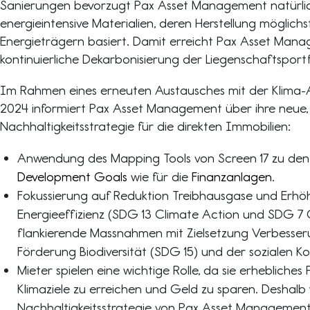
Sanierungen bevorzugt Pax Asset Management natürli
energieintensive Materialien, deren Herstellung möglichst
Energieträgern basiert. Damit erreicht Pax Asset Man
kontinuierliche Dekarbonisierung der Liegenschaftsportf
Im Rahmen eines erneuten Austausches mit der Klima-
2024 informiert Pax Asset Management über ihre neue, 
Nachhaltigkeitsstrategie für die direkten Immobilien:
Anwendung des Mapping Tools von Screen 17 zu de
Development Goals
wie für die
Finanzanlagen
.
Fokussierung auf Reduktion Treibhausgase und Erhö
Energieeffizienz (SDG 13 Climate Action und SDG 7 
flankierende Massnahmen mit Zielsetzung Verbesserun
Förderung Biodiversität (SDG 15) und der sozialen K
Mieter spielen eine wichtige Rolle, da sie erhebliches
Klimaziele zu erreichen und Geld zu sparen. Deshalb 
Nachhaltigkeitsstrategie von Pax Asset Managemen