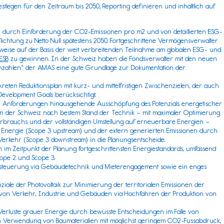
festlegen für den Zeitraum bis 2050, Reporting definieren und inhaltlich auf
durch Einforderung der CO2-Emissionen pro m2 und von detaillierten ESG-
ichtung zu Netto Null spätestens 2050. Fortgeschrittene Vermögensverwalter
lsweise auf der Basis der weit verbreitenden Teilnahme am
globalen ESG- und
ESB
zu gewinnen
. In der Schweiz haben die Fondsverwalter mit den neuen
nzahlen
“ der
AMAS
eine gute Grundlage zur Dokumentation der
reten Reduktionsplan mit kurz- und mittelfristigen Zwischenzielen, der auch
Development Goals
berücksichtigt.
en Anforderungen hinausgehende Ausschöpfung des Potenzials energetischer
in der Schweiz nach bestem Stand der Technik – mit maximaler Optimierung
rbrauchs und der vollständigen Umstellung auf erneuerbare Energien –
 Energie (
Scope 3
upstream) und der extern generierten Emissionen durch
Verkehr (
Scope 3
downstream) in die Planungsentscheide.
im Zeitpunkt der Planung fortgeschrittensten Energiestandards, umfassend
cope 2 und Scope 3.
teuerung via Gebäudetechnik und Mieterengagement sowie ein enges
ziale der Photovoltaik zur Minimierung der territorialen Emissionen der
 von Verkehr, Industrie und Gebäuden via Hochfahren der Produktion von
Verluste grauer Energie durch bewusste Entscheidungen im Falle von
 Verwendung von Baumaterialien mit möglichst geringem CO2-Fussabdruck,