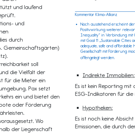
stützt und laufend
prüft.
Kommentar Klima-Allianz
tions- und
Noch ausstehend erscheint der 
Positivwirkung weiterer releva
hnen
Inequality“ in Verbindung mit 
ies durch
mit Goal 11 „Sustainable Cities 
adequate, safe and affordable h
.B. Gemeinschaftsgärten)
Gesellschaft mit Förderung mod
tz).
offengelegt werden.
eichbarkeit soll
nd die Vielfalt der
Indirekte Immobilien:
 für die Mieter ein
Es ist kein Reporting mi
numgebung. Pax setzt
ESG-Indikatoren für die i
rkehrs ein und bietet den
ebote oder Förderung
Hypotheken:
ährleisten.
Es ist noch keine Absicht
 vorausgesetzt. Wo
Emissionen, die durch d
rhalb der Liegenschaft