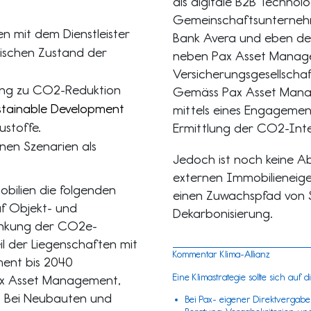
als digitale B2B Technol
Gemeinschaftsunternehme
 mit dem Dienstleister
Bank Avera und eben de
ischen Zustand der
neben Pax Asset Manage
Versicherungsgesellschaf
ping zu CO2-Reduktion
Gemäss Pax Asset Manag
stainable Development
mittels eines Engagemen
ustoffe.
Ermittlung der CO2-Inte
enen Szenarien als
Jedoch ist noch keine Abs
externen Immobilieneige
bilien die folgenden
einen Zuwachspfad von S
f Objekt- und
Dekarbonisierung.
enkung der CO2e-
il der Liegenschaften mit
Kommentar Klima-Allianz
ent bis 2040
Eine Klimastrategie sollte sich auf
 Pax Asset Management,
r. Bei Neubauten und
Bei Pax- eigener Direktvergabe