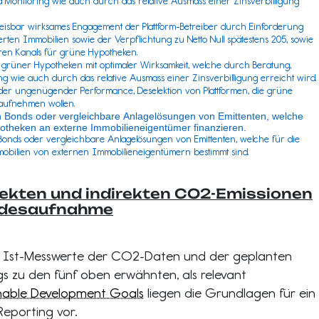
 Monitoring wie auch durch das relative Ausmass einer Zinsverbilligung
sbar wirksames Engagement der Plattform-Betreiber durch Einforderung
erten Immobilien sowie der Verpflichtung zu Netto Null spätestens 205, sowie
ren Kanals für grüne Hypotheken.
 grüner Hypotheken mit optimaler Wirksamkeit, welche durch Beratung,
g wie auch durch das relative Ausmass einer Zinsverbilligung erreicht wird.
oder ungenügender Performance, Deselektion von Plattformen, die grüne
aufnehmen wollen.
n Bonds oder vergleichbare Anlagelösungen von Emittenten, welche
otheken an externe Immobilieneigentümer finanzieren.
onds oder vergleichbare Anlagelösungen von Emittenten, welche für die
obilien von externen Immobilieneigentümern bestimmt sind.
rekten und indirekten CO2-Emissionen
ndesaufnahme
r Ist-Messwerte der CO2-Daten und der geplanten
s zu den fünf oben erwähnten, als relevant
nable Development Goals
liegen die Grundlagen für ein
Reporting vor.