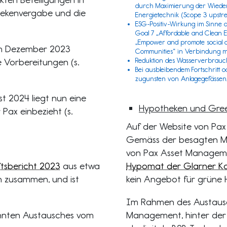
durch Maximierung der Wieder
hekenvergabe und die
Energietechnik (
Scope 3
upstre
ESG-Positiv-Wirkung im Sinne 
Goal 7 „Affordable and Clean E
„Empower and promote social an
om Dezember 2023
Communities“ in Verbindung mit 
 Vorbereitungen (s.
Reduktion des Wasserverbrauc
Bei ausbleibendem Fortschritt
zugunsten von Anlagegefässen,
 2024 liegt nun eine
Hypotheken und Gree
 Pax einbezieht (s.
Auf der Website von Pax
Gemäss der besagten Mi
von Pax Asset Manageme
tsbericht 2023
aus etwa
Hypomat der Glarner K
n zusammen, und ist
kein Angebot für grüne 
Im Rahmen des Austausc
ähnten Austausches vom
Management, hinter de