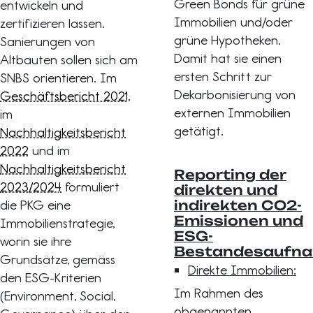
Green Bonds für grüne
entwickeln und
Immobilien und/oder
zertifizieren lassen.
grüne Hypotheken.
Sanierungen von
Damit hat sie einen
Altbauten sollen sich am
ersten Schritt zur
SNBS orientieren. Im
Dekarbonisierung von
Geschäftsbericht 2021
,
externen Immobilien
im
getätigt.
Nachhaltigkeitsbericht
2022
und im
Nachhaltigkeitsbericht
Reporting der
2023/2024
formuliert
direkten und
die PKG eine
indirekten CO2-
Emissionen und
Immobilienstrategie,
ESG-
worin sie ihre
Bestandesaufn
Grundsätze, gemäss
Direkte Immobilien:
den ESG-Kriterien
Im Rahmen des
(Environment, Social,
obgenannten