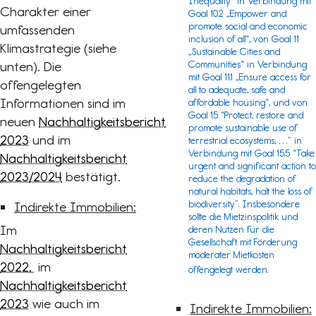
Inequality“ in Verbindung mit
Charakter einer
Goal 10.2 „Empower and
promote social and economic
umfassenden
inclusion of all“, von Goal 11
Klimastrategie (siehe
„Sustainable Cities and
unten). Die
Communities“ in Verbindung
mit Goal 11.1 „Ensure access for
offengelegten
all to adequate, safe and
Informationen sind im
affordable housing“, und von
Goal 15 “Protect, restore and
neuen
Nachhaltigkeitsbericht
promote sustainable use of
2023
und im
terrestrial ecosystems, …” in
Verbindung mit Goal 15.5 “Take
Nachhaltigkeitsbericht
urgent and significant action to
2023/2024
bestätigt.
reduce the degradation of
natural habitats, halt the loss of
biodiversity”. Insbesondere
Indirekte Immobilien:
sollte die Mietzinspolitik und
Im
deren Nutzen für die
Gesellschaft mit Förderung
Nachhaltigkeitsbericht
moderater Mietkosten
2022,
im
offengelegt werden.
Nachhaltigkeitsbericht
2023
wie auch im
Indirekte Immobilien: