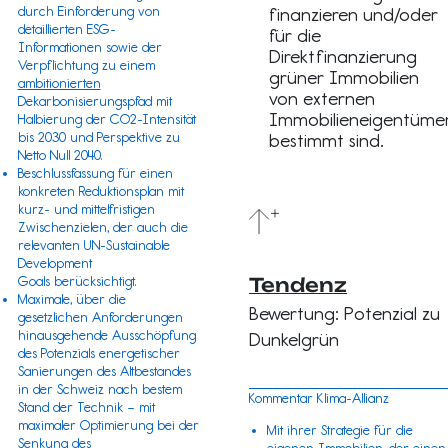
durch Einforderung von
finanzieren und/oder
detaillierten ESG-
für die
Informationen sowie der
Direktfinanzierung
Verpflichtung zu einem
grüner Immobilien
ambitionierten
von externen
Dekarbonisierungspfad mit
Immobilieneigentüme
Halbierung der CO2-Intensität
bis 2030 und Perspektive zu
bestimmt sind.
Netto Null 2040.
Beschlussfassung für einen
konkreten Reduktionsplan mit
kurz- und mittelfristigen
Zwischenzielen, der auch die
relevanten
UN-Sustainable
Development
Goals
berücksichtigt.
Tendenz
Maximale, über die
Bewertung: Potenzial zu
gesetzlichen Anforderungen
hinausgehende Ausschöpfung
Dunkelgrün
des Potenzials energetischer
Sanierungen des Altbestandes
in der Schweiz nach bestem
Kommentar Klima-Allianz
Stand der Technik – mit
maximaler Optimierung bei der
Mit ihrer Strategie für die
Senkung des