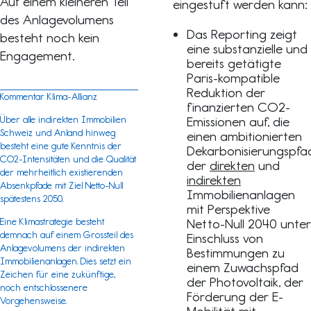
Auf einem kleineren Teil
eingestuft werden kann:
des Anlagevolumens
Das Reporting zeigt
besteht noch kein
eine substanzielle und
Engagement.
bereits getätigte
Paris-kompatible
Reduktion der
Kommentar Klima-Allianz
finanzierten CO2-
Über alle indirekten Immobilien
Emissionen auf, die
Schweiz und Anland hinweg
einen ambitionierten
besteht eine gute Kenntnis der
Dekarbonisierungspfa
CO2-Intensitäten und die Qualität
der
direkten
und
der mehrheitlich existierenden
indirekten
Absenkpfade mit Ziel Netto-Null
Immobilienanlagen
spätestens 2050.
mit Perspektive
Eine Klimastrategie besteht
Netto-Null 2040 unter
demnach auf einem Grossteil des
Einschluss von
Anlagevolumens der indirekten
Bestimmungen zu
Immobilienanlagen. Dies setzt ein
einem Zuwachspfad
Zeichen für eine zukünftige,
der Photovoltaik, der
noch entschlossenere
Förderung der E-
Vorgehensweise.