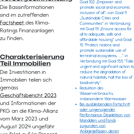
Goal 10.2 „Empower and
Die Basisinformationen
promote social and economic
inclusion of all“, von Goal 11
sind im zutreffenden
„Sustainable Cities and
Factsheet
des Klima-
Communities“ in Verbindung
mit Goal 11.1 „Ensure access for
Ratings Finanzanlagen
all to adequate, safe and
zu finden.
affordable housing“ und Goal
15 “Protect, restore and
promote sustainable use of
Charakterisierung
terrestrial ecosystems, …” in
Verbindung mit Goal 15.5 “Take
Teil Immobilien
urgent and significant action to
Die Investitionen in
reduce the degradation of
natural habitats, halt the loss of
Immobilien teilen sich
biodiversity”.
gemäss
Reduktion des
Wasserverbrauchs,
Geschäftsbericht 2023
insbesondere Warmwasser.
und Informationen der
Bei ausbleibendem Fortschritt
oder ungenügender
PKG an die Klima-Allianz
Performance, Deselektion von
vom März 2023 und
Mandaten und Fonds
August 2024 ungefähr
zugunsten von
Anlagegefässen, deren