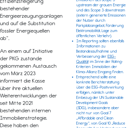
Effizienzsteigerung
upstream
der grauen Energie
bestehender
und des
Scope 3 downstream
Energieerzeugungsanlagen
(extern generierte Emissionen
der Nutzer durch
und auf die Substitution
Parkplatzangebot, Förderung
fossiler Energiequellen
Elektromobilität, Lage zum
öffentlichen Verkehr).
ab“.
Im Reporting sollten ebenfalls
Informationen zu
An einem auf Initiative
Bestandesaufnahme und
Verbesserung der
ESG-
der PKG zustande
Qualität
im Sinne der
Rating-
gekommenen Austausch
Kriterien Immobilien
der
Klima-Allianz Eingang finden.
vom März 2023
Entsprechend sollte eine
informiert die Kasse
konkrete Berichterstattung
über ihre aktuellen
über die ESG-Positivwirkung
erfolgen, nämlich unter
Weiterentwicklungen der
Einbezug der
UN Sustainable
seit Mitte 2021
Development Goals
(SDG)
, insbesondere aber
bestehenden internen
nicht nur von Goal 7
Immobilienstrategie.
„Affordable and Clean
Energy“, von Goal 10 „Reduce
Diese haben den