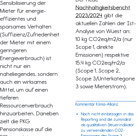
Sensibilisierung der
Nachhaltigkeitsbericht
Mieter für energie-
2023/2024
gibt die
effizientes und
aktuellen Zahlen der Ist-
sparsames Verhalten
Analyse von Wüest an:
(Suffizienz/Zufriedenheit
10 kg CO2eq/m2/a (nur
der Mieter mit einem
Scope 1, direkte
geringeren
Emissionen) respektive
Energieverbrauch) ist
15.4 kg CO2eq/m2/a
nicht nur ein
(Scope 1, Scope 2,
naheliegendes, sondern
Scope 3/Unterkategorie
auch ein wirksames
3 sowie Mieterstrom).
Mittel, um auf einen
tieferen
Kommentar Klima-Allianz
Ressourcenverbrauch
hinzuarbeiten. Daneben
Noch nicht einbezogen in das
Reporting sind die zumindest
zielt die PKG
als qualitativen Steuerindikator
Pensionskasse auf die
zu verwendenden CO2-
Emissionen des
Scope 3