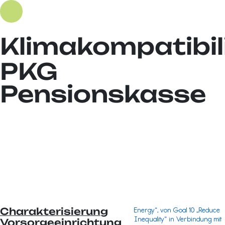
Klimakompatibil
PKG
Pensionskasse
Charakterisierung
Energy“, von Goal 10 „Reduce
Inequality“ in Verbindung mit
Vorsorgeeinrichtung