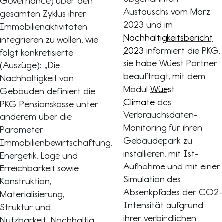
Governance) über den
Austauschs vom März
gesamten Zyklus ihrer
2023 und im
Immobilienaktivitäten
Nachhaltigkeitsbericht
integrieren zu wollen, wie
2023
informiert die PKG,
folgt konkretisierte
sie habe Wüest Partner
(Auszüge): „Die
beauftragt, mit dem
Nachhaltigkeit von
Modul
Wüest
Gebäuden definiert die
Climate
das
PKG Pensionskasse unter
Verbrauchsdaten-
anderem über die
Monitoring für ihren
Parameter
Gebäudepark zu
Immobilienbewirtschaftung,
installieren, mit Ist-
Energetik, Lage und
Aufnahme und mit einer
Erreichbarkeit sowie
Simulation des
Konstruktion,
Absenkpfades der CO2-
Materialisierung,
Intensität aufgrund
Struktur und
ihrer verbindlichen
Nutzbarkeit. Nachhaltig