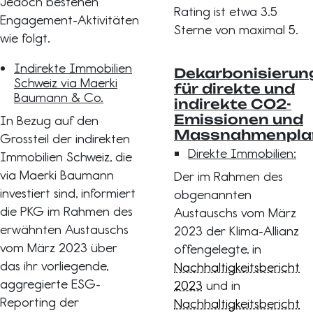
Jedoch bestehen
Rating ist etwa 3.5
Engagement-Aktivitäten
Sterne von maximal 5.
wie folgt.
Indirekte Immobilien
Dekarbonisierun
Schweiz via Maerki
für direkte und
Baumann & Co.
indirekte CO2-
Emissionen und
In Bezug auf den
Massnahmenpla
Grossteil der indirekten
Direkte Immobilien:
Immobilien Schweiz, die
via Maerki Baumann
Der im Rahmen des
investiert sind, informiert
obgenannten
die PKG im Rahmen des
Austauschs vom März
erwähnten Austauschs
2023 der Klima-Allianz
vom März 2023 über
offengelegte, in
das ihr vorliegende,
Nachhaltigkeitsbericht
aggregierte ESG-
2023
und in
Reporting der
Nachhaltigkeitsbericht