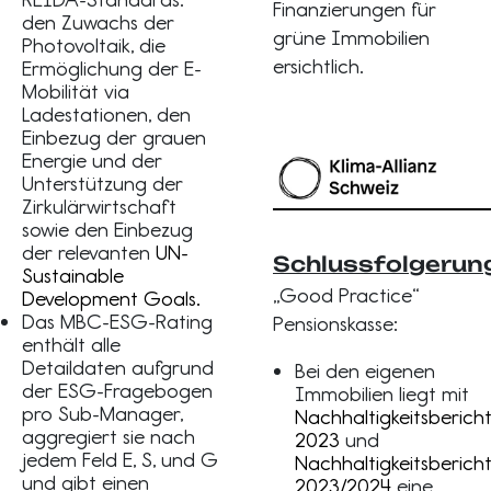
Finanzierungen für
den Zuwachs der
grüne Immobilien
Photovoltaik, die
ersichtlich.
Ermöglichung der E-
Mobilität via
Ladestationen, den
Einbezug der grauen
Energie und der
Unterstützung der
Zirkulärwirtschaft
sowie den Einbezug
der relevanten
UN-
Schlussfolgerun
Sustainable
„Good Practice“
Development Goals.
Das MBC-ESG-Rating
Pensionskasse:
enthält alle
Detaildaten aufgrund
Bei den eigenen
der ESG-Fragebogen
Immobilien liegt mit
pro Sub-Manager,
Nachhaltigkeitsberich
aggregiert sie nach
2023
und
jedem Feld E, S, und G
Nachhaltigkeitsberich
und gibt einen
2023/2024
eine