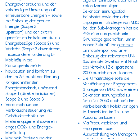
eigenen Immobilien, der einen
Energieverbrauchs und der
rekordverdächtigen
vollständigen Umstellung auf
Dekarbonisierungspfad
erneuerbare Energien – sowie
beinhaltet sowie dank der
mit Einbezug der grauen
Engagement-Strategie von MBC
Energie (
Scope 3
bei den Sub-Managern hat die
upstream) und der extern
PKG eine ausgezeichnete
generierten Emissionen durch
Grundlage geschaffen, um in
Energiebezüge (
Scope 2
) und
naher Zukunft ihr
gesamtes
Verkehr (
Scope 3
downstream,
Immobilienportfolio unter
insbesondere Förderung E-
Einbezug der relevanten
UN-
Mobilität) in die
Sustainable Development Goals
Planungsentscheide.
das Netto-Null Ziel spätestens
Neubauten sind konform zu
2050 ausrichten zu können.
den im Zeitpunkt der Planung
Die Klimastrategie sollte die
fortgeschrittensten
Verstärkung der Engagement-
Energiestandards, umfassend
Strategie von MBC sowie einen
Scope 1
(direkte Emissionen),
Dekarbonisierungspfad zu
Scope 2 und Scope 3.
Netto Null 2050 auch bei den
Vorausschauende
verbleibenden Kollektivanlagen
Verbrauchssteuerung via
in Immobilien im In- und
Gebäudetechnik und
Ausland umfassen.
Mieterengagement sowie ein
Via Produktselektion und
enges CO2- und Energie-
Engagement oder
Monitoring.
Auswechslung von Managern
Maximale Realisierung der