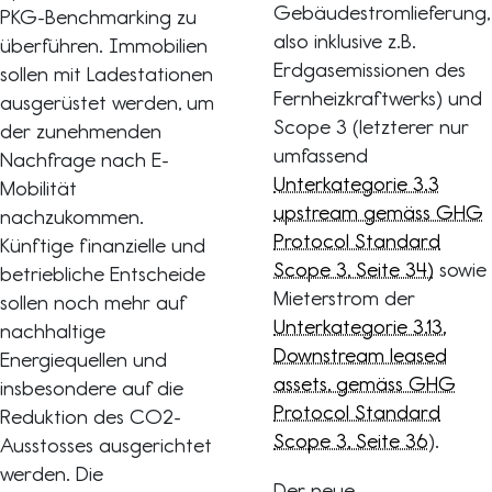
Gebäudestromlieferung,
PKG-Benchmarking zu
also inklusive z.B.
überführen. Immobilien
Erdgasemissionen des
sollen mit Ladestationen
Fernheizkraftwerks) und
ausgerüstet werden, um
Scope 3 (letzterer nur
der zunehmenden
umfassend
Nachfrage nach E-
Unterkategorie 3.3
Mobilität
upstream gemäss GHG
nachzukommen.
Protocol Standard
Künftige finanzielle und
Scope 3, Seite 34)
sowie
betriebliche Entscheide
Mieterstrom der
sollen noch mehr auf
Unterkategorie 3.13,
nachhaltige
Downstream leased
Energiequellen und
assets, gemäss GHG
insbesondere auf die
Protocol Standard
Reduktion des CO2-
Scope 3, Seite 36
).
Ausstosses ausgerichtet
werden. Die
Der neue