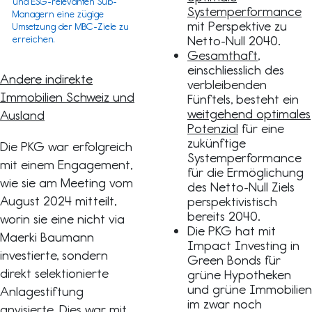
und ESG-relevanten Sub-
Systemperformance
Managern eine zügige
mit Perspektive zu
Umsetzung der MBC-Ziele zu
Netto-Null 2040.
erreichen.
Gesamthaft
,
einschliesslich des
Andere indirekte
verbleibenden
Immobilien Schweiz und
Fünftels, besteht ein
weitgehend optimales
Ausland
Potenzial
für eine
zukünftige
Die PKG war erfolgreich
Systemperformance
mit einem Engagement,
für die Ermöglichung
wie sie am Meeting vom
des Netto-Null Ziels
August 2024 mitteilt,
perspektivistisch
bereits 2040.
worin sie eine nicht via
Die PKG hat mit
Maerki Baumann
Impact Investing in
investierte, sondern
Green Bonds für
direkt selektionierte
grüne Hypotheken
und grüne Immobilien
Anlagestiftung
im zwar noch
anvisierte. Dies war mit