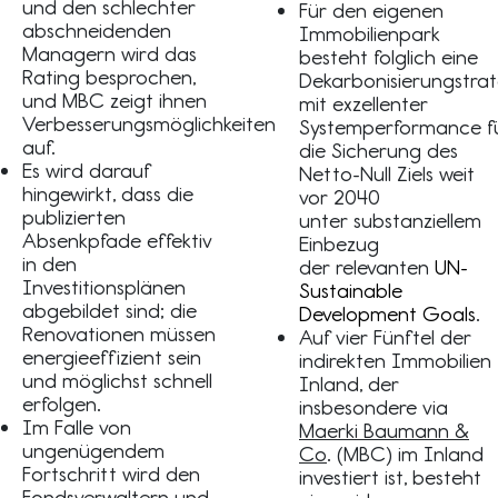
und den schlechter
Für den eigenen
abschneidenden
Immobilienpark
Managern wird das
besteht folglich eine
Rating besprochen,
Dekarbonisierungstrat
und MBC zeigt ihnen
mit exzellenter
Verbesserungsmöglichkeiten
Systemperformance f
auf.
die Sicherung des
Es wird darauf
Netto-Null Ziels weit
hingewirkt, dass die
vor 2040
publizierten
unter substanziellem
Absenkpfade effektiv
Einbezug
in den
der relevanten
UN-
Investitionsplänen
Sustainable
abgebildet sind; die
Development Goals
.
Renovationen müssen
Auf vier Fünftel der
energieeffizient sein
indirekten Immobilien
und möglichst schnell
Inland, der
erfolgen.
insbesondere via
Im Falle von
Maerki Baumann &
ungenügendem
Co
. (MBC) im Inland
Fortschritt wird den
investiert ist, besteht
Fondsverwaltern und