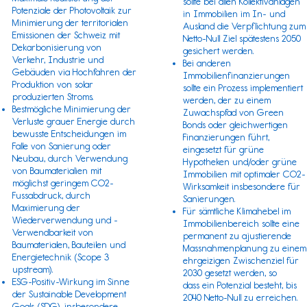
sollte bei allen Kollektivanlagen
Potenziale der Photovoltaik zur
in Immobilien im In- und
Minimierung der territorialen
Ausland die Verpflichtung zum
Emissionen der Schweiz mit
Netto-Null Ziel spätestens 2050
Dekarbonisierung von
gesichert werden.
Verkehr, Industrie und
Bei anderen
Gebäuden via Hochfahren der
Immobilienfinanzierungen
Produktion von solar
sollte ein Prozess implementiert
produzierten Stroms.
werden, der zu einem
Bestmögliche Minimierung der
Zuwachspfad von Green
Verluste grauer Energie durch
Bonds oder gleichwertigen
bewusste Entscheidungen im
Finanzierungen führt,
Falle von Sanierung oder
eingesetzt für grüne
Neubau, durch Verwendung
Hypotheken und/oder grüne
von Baumaterialien mit
Immobilien mit optimaler CO2-
möglichst geringem CO2-
Wirksamkeit insbesondere für
Fussabdruck, durch
Sanierungen.
Maximierung der
Für sämtliche Klimahebel im
Wiederverwendung und -
Immobilienbereich sollte eine
Verwendbarkeit von
permanent zu ajustierende
Baumaterialen, Bauteilen und
Massnahmenplanung zu einem
Energietechnik (
Scope 3
ehrgeizigen Zwischenziel für
upstream).
2030 gesetzt werden, so
ESG-Positiv-Wirkung im Sinne
dass ein Potenzial besteht, bis
der
Sustainable Development
2040 Netto-Null zu erreichen.
Goals (SDG)
, insbesondere