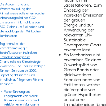
Mobilität mit
Die Ausdehnung und
Ladestationen, zum
Weiterentwicklung der
Einbezug der
Klimastrategie sollte einen raschen
indirekten Emissionen
Absenkungspfad der CO2-
der grauen
Emissionen mit Einschluss von
Energie
und zur
ESG-Zielen zum Ziel haben und
Anwendung der
die nachfolgenden Wirkachsen
relevanten
UN-
kombinieren.
Sustainable
Beginnend mit den
Development Goals
verhältnismässig gut
erkennen lässt.
beeinflussbaren
indirekten
Ein Mechanismus ist
Immobilienanlagen im
erkennbar für einen
Inland
sollte die Klimastrategie
Zuwachspfad von
Zwischen- und Endziele festlegen
Green Bonds oder
für den Zeitraum bis 2050,
gleichwertigen
Reporting definieren und
Finanzierungen von
inhaltlich auf folgenden Pfeilern
Emittenten, welche
beruhen:
die Vergabe von
Weiterführung des
grünen Hypotheken
Engagements von Maerki
an externe
Baumann sowie den direkt
Immobilieneigentüme
selektionierten Managern