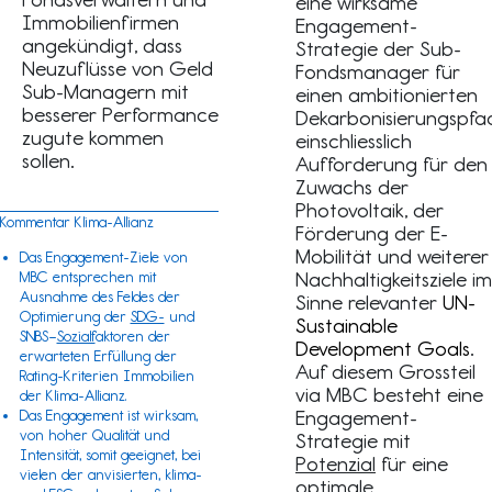
eine wirksame
Immobilienfirmen
Engagement-
angekündigt, dass
Strategie der Sub-
Neuzuflüsse von Geld
Fondsmanager für
Sub-Managern mit
einen ambitionierten
besserer Performance
Dekarbonisierungspfa
zugute kommen
einschliesslich
sollen.
Aufforderung für den
Zuwachs der
Photovoltaik, der
Kommentar Klima-Allianz
Förderung der E-
Mobilität und weiterer
Das Engagement-Ziele von
Nachhaltigkeitsziele im
MBC entsprechen mit
Ausnahme des Feldes der
Sinne relevanter
UN-
Optimierung der
SDG-
und
Sustainable
SNBS
–
Sozialf
aktoren der
Development Goals
.
erwarteten Erfüllung der
Auf diesem Grossteil
Rating-Kriterien Immobilien
via MBC besteht eine
der Klima-Allianz.
Engagement-
Das Engagement ist wirksam,
von hoher Qualität und
Strategie mit
Intensität, somit geeignet, bei
Potenzial
für eine
vielen der anvisierten, klima-
optimale