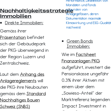
Performance, Deselektion von
Mandaten und Fonds
zugunsten von
Nachhaltigkeitsstrategie
Anlagegefässen, deren
Immobilien
Dokumentation maximale
Direkte Immobilien:
Klimawirkung und ESG-Qualität
nachweist.
Gemäss ihrer
Präsentation
befindet
Green Bonds
sich der Gebäudepark
Immobilien:
der PKG überwiegend in
Wie im
Factsheet
der Region Luzern und
Finanzanlagen PKG
Zentralschweiz.
aufgeführt, investiert die
Pensionskasse ungefähr
Laut dem
Anhang des
0.3% ihrer Aktiven mit
Anlagereglements
will
einem über dem
die PKG ihre Neubauten
„Sowieso-Anteil“ der
gemäss dem
Standard
Marktreferenz liegenden
Nachhaltiges Bauen
Impact Investment in
Schweiz (SNBS)