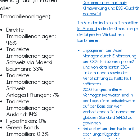
wie folgt auf (in Prozent
Dokumentation maximale
aller
Klimawirkung und ESG-Qualität
nachweist.
Immobilienanlagen):
Im Feld der indirekten Immobilien
Direkte
im Ausland
sollte die Klimastrategie
die folgenden Wirkachsen
Immobilienanlagen:
kombinieren:
46%
Indirekte
Engagement der Asset
Immobilienanlagen
Manager durch Einforderung
Schweiz via Maerki
der CO2-Emissionen pro m2
und von detaillierten ESG-
Baumann: 33%
Informationen sowie der
Indirekte
Verpflichtung zu Netto Null
Immobilienanlagen
spätestens
Schweiz
2050. Fortgeschrittene
Anlagestiftungen: 7%
Vermögensverwalter sind in
Indirekte
der Lage, diese beispielsweise
auf der Basis der weit
Immobilienanlagen
verbreitenden Teilnahme am
Ausland: 14%
globalen Standard
GRESB
zu
Hypotheken: 0%
gewinnen.
Green Bonds
Bei ausbleibendem Fortschritt
Immobilien: 0.3%
oder ungenügender