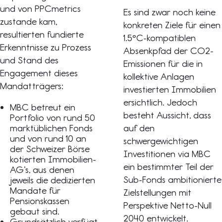
und von PPCmetrics
Es sind zwar noch keine
zustande kam,
konkreten Ziele für einen
resultierten fundierte
1.5°C-kompatiblen
Erkenntnisse zu Prozess
Absenkpfad der CO2-
und Stand des
Emissionen für die in
Engagement dieses
kollektive Anlagen
Mandatträgers:
investierten Immobilien
ersichtlich. Jedoch
MBC betreut ein
besteht Aussicht, dass
Portfolio von rund 50
marktüblichen Fonds
auf den
und von rund 10 an
schwergewichtigen
der Schweizer Börse
Investitionen via MBC
kotierten Immobilien-
ein bestimmter Teil der
AG’s, aus denen
Sub-Fonds ambitionierte
jeweils die dedizierten
Mandate für
Zielstellungen mit
Pensionskassen
Perspektive Netto-Null
gebaut sind.
2040 entwickelt.
Grundsätzlich verfügt