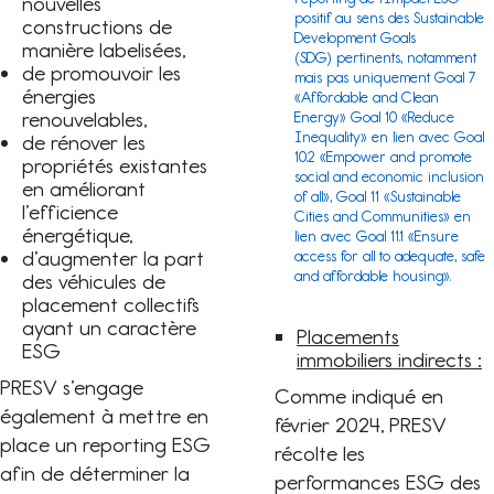
nouvelles
positif au sens des
Sustainable
constructions de
Development Goals
manière labelisées,
(SDG)
pertinents, notamment
de promouvoir les
mais pas uniquement Goal 7
énergies
«Affordable and Clean
renouvelables,
Energy» Goal 10 «Reduce
Inequality» en lien avec Goal
de rénover les
10.2 «Empower and promote
propriétés existantes
social and economic inclusion
en améliorant
of all», Goal 11 «Sustainable
l’efficience
Cities and Communities» en
énergétique,
lien avec Goal 11.1 «Ensure
d’augmenter la part
access for all to adequate, safe
and affordable housing».
des véhicules de
placement collectifs
ayant un caractère
Placements
ESG
immobiliers indirects :
PRESV s’engage
Comme indiqué en
également à mettre en
février 2024, PRESV
place un reporting ESG
récolte les
afin de déterminer la
performances ESG des