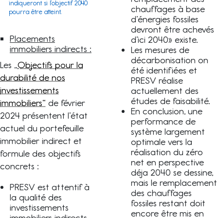
indiqueront si l’objectif 2040
chauffages à base
pourra être atteint.
d’énergies fossiles
devront être achevés
Placements
d’ici 2040» existe.
immobiliers indirects :
Les mesures de
décarbonisation on
Les „
Objectifs pour la
été identifiées et
durabilité de nos
PRESV réalise
investissements
actuellement des
études de faisabilité.
immobiliers“
de février
En conclusion, une
2024 présentent l’état
performance de
actuel du portefeuille
système largement
immobilier indirect et
optimale vers la
réalisation du zéro
formule des objectifs
net en perspective
concrets :
déja 2040 se dessine,
mais le remplacement
PRESV est attentif à
des chauffages
la qualité des
fossiles restant doit
investissements
encore être mis en
immobiliers indirects