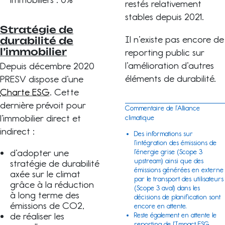
restés relativement
stables depuis 2021.
Stratégie de
Il n’existe pas encore de
durabilité de
l’immobilier
reporting public sur
l’amélioration d’autres
Depuis décembre 2020
éléments de durabilité.
PRESV dispose d’une
Charte ESG
. Cette
dernière prévoit pour
Commentaire de l’Alliance
l’immobilier direct et
climatique
indirect :
Des informations sur
l’intégration des émissions de
d’adopter une
l’énergie grise (
Scope 3
upstream) ainsi que des
stratégie de durabilité
émissions générées en externe
axée sur le climat
par le transport des utilisateurs
grâce à la réduction
(
Scope 3
aval) dans les
à long terme des
décisions de planification sont
émissions de CO2,
encore en attente.
de réaliser les
Reste également en attente le
reporting de l’Impact ESG