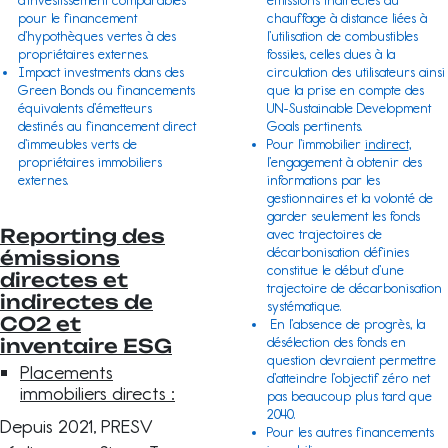
émissions indirectes du
d’investissement comparables
chauffage à distance liées à
pour le financement
l’utilisation de combustibles
d’hypothèques vertes à des
fossiles, celles dues à la
propriétaires externes.
circulation des utilisateurs ainsi
Impact investments dans des
que la prise en compte des
Green Bonds ou financements
UN-Sustainable Development
équivalents d’émetteurs
Goals
pertinents.
destinés au financement direct
Pour l’immobilier
indirect
,
d’immeubles verts de
l’engagement à obtenir des
propriétaires immobiliers
informations par les
externes.
gestionnaires et la volonté de
garder seulement les fonds
Reporting des
avec trajectoires de
décarbonisation définies
émissions
constitue le début d’une
directes et
trajectoire de décarbonisation
indirectes de
systématique.
CO2 et
En l’absence de progrès, la
désélection des fonds en
inventaire ESG
question devraient permettre
Placements
d’atteindre l’objectif zéro net
immobiliers directs :
pas beaucoup plus tard que
2040.
Depuis 2021, PRESV
Pour les autres financements