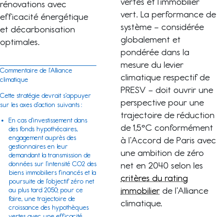
vertes et l’immobilier
rénovations avec
vert. La performance de
efficacité énergétique
système – considérée
et décarbonisation
globalement et
optimales.
pondérée dans la
mesure du levier
Commentaire de l’Alliance
climatique respectif de
climatique
PRESV – doit ouvrir une
Cette stratégie devrait s’appuyer
perspective pour une
sur les axes d’action suivants :
trajectoire de réduction
En cas d’investissement dans
de 1,5°C conformément
des fonds hypothécaires,
engagement auprès des
à l’Accord de Paris avec
gestionnaires en leur
une ambition de zéro
demandant la transmission de
net en 2040 selon les
données sur l’intensité CO2 des
biens immobiliers financés et la
critères du rating
poursuite de l’objectif zéro net
immobilier
de l’Alliance
au plus tard 2050; pour ce
faire, une trajectoire de
climatique.
croissance des hypothèques
vertes avec une efficacité