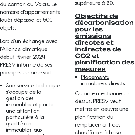
supérieure à 80.
du canton du Valais. Le
nombre d’appartements
Objectifs de
loués dépasse les 500
décarbonisation
objets.
pour les
émissions
Lors d’un échange avec
directes et
l’Alliance climatique
indirectes de
CO2 et
début février 2024,
planification des
PRESV informe de ses
mesures
principes comme suit.
Placements
immobiliers directs :
Son service technique
s’occupe de la
Comme mentionné ci-
gestion des
dessus, PRESV veut
immeubles et porte
mettre en oeuvre une
une attention
planification du
particulière à la
qualité des
remplacement des
immeubles, aux
chauffages à base