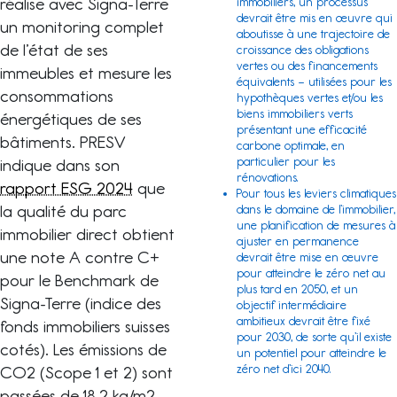
réalise avec Signa-Terre
immobiliers, un processus
devrait être mis en œuvre qui
un monitoring complet
aboutisse à une trajectoire de
de l’état de ses
croissance des obligations
vertes ou des financements
immeubles et mesure les
équivalents – utilisées pour les
consommations
hypothèques vertes et/ou les
biens immobiliers verts
énergétiques de ses
présentant une efficacité
bâtiments. PRESV
carbone optimale, en
particulier pour les
indique dans son
rénovations.
rapport ESG 2024
que
Pour tous les leviers climatiques
la qualité du parc
dans le domaine de l’immobilier,
une planification de mesures à
immobilier direct obtient
ajuster en permanence
une note A contre C+
devrait être mise en œuvre
pour atteindre le zéro net au
pour le Benchmark de
plus tard en 2050, et un
Signa-Terre (indice des
objectif intermédiaire
ambitieux devrait être fixé
fonds immobiliers suisses
pour 2030, de sorte qu’il existe
cotés). Les émissions de
un potentiel pour atteindre le
zéro net d’ici 2040.
CO2 (Scope 1 et 2) sont
passées de 18.2 kg/m2