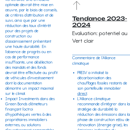
optimale devrait être mise en
œuvre, par le biais de conseils,
de critères d’attribution et de
Tendance 2023-
suivi, ainsi que par une
2024
réduction des taux d’intérêt
pour des projets de
Evaluation: potentiel au
construction ou
Vert clair
d’assainissement présentant
une haute durabilité. En
l’absence de progrès ou en
cas de performance
Commentaire de l’Alliance
insuffisante, une désélection
climatique
des mandats et des fonds
PRESV a initialisé la
devrait être effectuée au profit
décarbonisation des
de véhicules d’investissement
chauffages fossiles restants de
dont la documentation
son portefeuille immobilier
démontre un impact maximal
direct
.
sur le climat.
L’Alliance climatique
Impact Investments dans des
recommande d’intégrer dans la
Green Bonds d’émetteurs
stratégie de durabilité la
finançant l’octroi
réduction des émissions dans la
d’hypothèques vertes à des
phase de construction et/ou de
propriétaires immobiliers
rénovation (énergie grise), les
externes, ou solutions