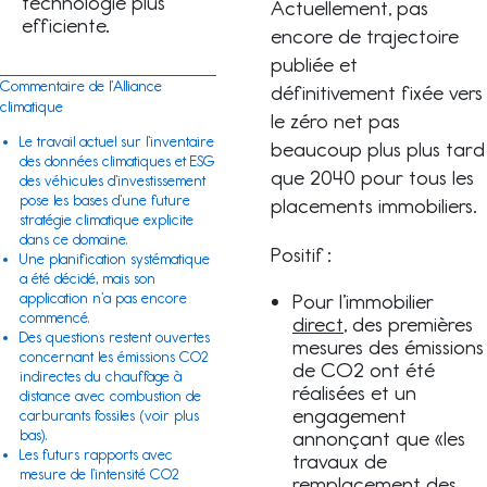
technologie plus
Actuellement, pas
efficiente.
encore de trajectoire
publiée et
Commentaire de l’Alliance
définitivement fixée vers
climatique
le zéro net pas
Le travail actuel sur l’inventaire
beaucoup plus plus tard
des données climatiques et ESG
que 2040 pour tous les
des véhicules d’investissement
pose les bases d’une future
placements immobiliers.
stratégie climatique explicite
dans ce domaine.
Positif :
Une planification systématique
a été décidé, mais son
Pour l’immobilier
application n’a pas encore
commencé.
direct
, des premières
Des questions restent ouvertes
mesures des émissions
concernant les émissions CO2
de CO2 ont été
indirectes du chauffage à
réalisées et un
distance avec combustion de
engagement
carburants fossiles (voir plus
annonçant que «les
bas).
Les futurs rapports avec
travaux de
mesure de l’intensité CO2
remplacement des