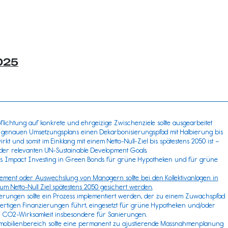
025
pflichtung auf konkrete und ehrgeizige Zwischenziele sollte ausgearbeitet
es genauen Umsetzungsplans einen Dekarbonisierungspfad mit Halbierung bis
kt und somit im Einklang mit einem Netto-Null-Ziel bis spätestens 2050 ist –
der relevanten
UN-Sustainable Development Goals.
 das Impact Investing in Green Bonds für grüne Hypotheken und für grüne
ement oder Auswechslung von Managern sollte bei den Kollektivanlagen in
um Netto-Null Ziel spätestens 2050 gesichert werden.
erungen sollte ein Prozess implementiert werden, der zu einem Zuwachspfad
rtigen Finanzierungen führt, eingesetzt für grüne Hypotheken und/oder
r CO2-Wirksamkeit insbesondere für Sanierungen.
mmobilienbereich sollte eine permanent zu ajustierende Massnahmenplanung