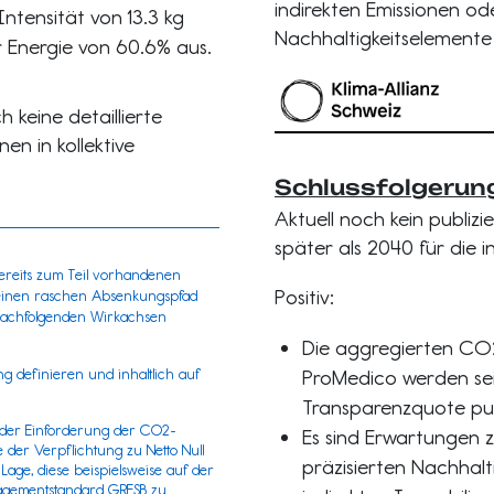
indirekten Emissionen o
tensität von 13.3 kg
Nachhaltigkeitselemente e
r Energie von 60.6% aus.
 keine detaillierte
en in kollektive
Schlussfolgerun
Aktuell noch kein publizie
später als 2040 für die 
ereits zum Teil vorhandenen
Positiv:
te einen raschen Absenkungspfad
 nachfolgenden Wirkachsen
Die aggregierten CO2
ng definieren und inhaltlich auf
ProMedico werden sei
Transparenzquote publ
 der Einforderung der CO2-
Es sind Erwartungen z
 der Verpflichtung zu Netto Null
präzisierten Nachhalt
 Lage, diese beispielsweise auf der
nagementstandard
GRESB
zu