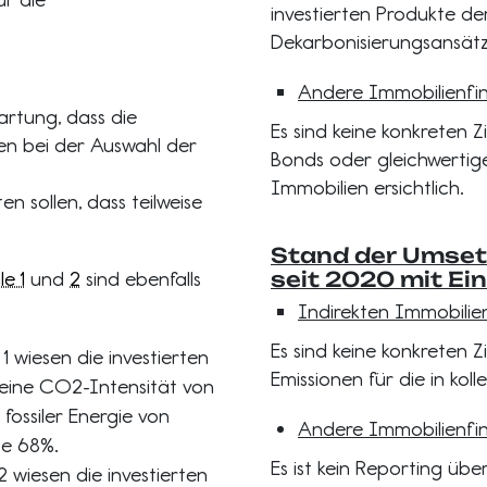
investierten Produkte de
Dekarbonisierungsansät
Andere Immobilienfi
artung, dass die
Es sind keine konkreten 
n bei der Auswahl der
Bonds oder gleichwertig
Immobilien ersichtlich.
n sollen, dass teilweise
Stand der Umset
e 1
und
2
sind ebenfalls
seit 2020 mit Ei
Indirekten Immobilie
Es sind keine konkreten 
 wiesen die investierten
Emissionen für die in koll
eine CO2-Intensität von
fossiler Energie von
Andere Immobilienfi
te 68%.
Es ist kein Reporting üb
 wiesen die investierten