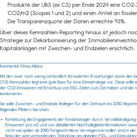
Produkte der UBS (ex CS) per Ende 2024 eine CO2-In
CO2/m2 (Scopes 1 und 2) und einen Anteil an fossile
Die Transparenzquote der Daten erreichte 93%.
Über dieses Kennzahlen-Reporting hinaus ist jedoch noch
Strategie zur Dekarbonisierung der Immobilieninvestition
Kapitalanlagen mit Zwischen- und Endzielen ersichtlich.
Kommentar Klima-Allianz
Mit den zwar noch wenig verbindlich formulierten Erwartungen sowie den b
CO2-Kennzahlen liegt eine gute Basis für eine Klimastrategie vor. Diese soll
der CO2-Emissionen mit Einschluss von ESG-Zielen zum Ziel haben und die
kombinieren.
Sie sollte Zwischen- und Endziele festlegen für den Zeitraum bis 2050, Reporti
folgenden Pfeilern beruhen:
Fortsetzung des Engagements der Fondsmanager durch Vervollständigung
Emissionen pro m2 und von detaillierten Nachhaltigkeitsinformationen sowie
nicht viel später als 2040. Fortgeschrittene Vermögensverwalter sind in der
Basis der weit verbreitenden Teilnahme am globalen ESG- und Klima-Ma