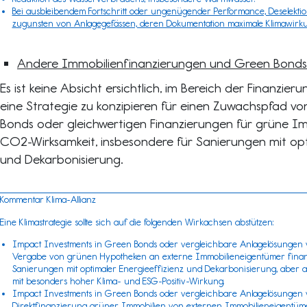
Bei ausbleibendem Fortschritt oder ungenügender Performance, Deselekt
zugunsten von Anlagegefässen, deren Dokumentation maximale Klimawirku
Andere Immobilienfinanzierungen und Green Bonds
Es ist keine Absicht ersichtlich, im Bereich der Finanzie
eine Strategie zu konzipieren für einen Zuwachspfad v
Bonds oder gleichwertigen Finanzierungen für grüne Im
CO2-Wirksamkeit, insbesondere für Sanierungen mit opt
und Dekarbonisierung.
Kommentar Klima-Allianz
Eine Klimastrategie sollte sich auf die folgenden Wirkachsen abstützen:
Impact Investments in Green Bonds oder vergleichbare Anlagelösungen v
Vergabe von grünen Hypotheken an externe Immobilieneigentümer finanzi
Sanierungen mit optimaler Energieeffizienz und Dekarbonisierung, aber
mit besonders hoher Klima- und ESG-Positiv-Wirkung.
Impact Investments in Green Bonds oder vergleichbare Anlagelösungen vo
Direktfinanzierung grüner Immobilien von externen Immobilieneigentüme