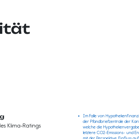
ität
ng
Im Falle von Hypothekenfinanz
der
Pfandbriefzentrale
der Kant
es Klima-Ratings
welche die Hypothekenvergabe d
letztere CO2-Emissions- und E
mit der Perspektive, Einfluss 