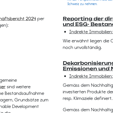
Schweiz zu nehmen.
äftsbericht 2024
per
Reporting der di
und ESG- Besta
gen):
Indirekte Immobilien:
Wie erwähnt liegen die C
noch unvollständig.
Dekarbonisierung
Emissionen und
Indirekte Immobilien:
llgemeine
Gemäss dem Nachhaltigk
ier
sind weitere
investierten Produkte d
eine Bestandsaufnahme
resp. Klimaziele definiert
nagern, Grundsätze zum
inable Development
Gemäss dem Nachhaltigk
ür die