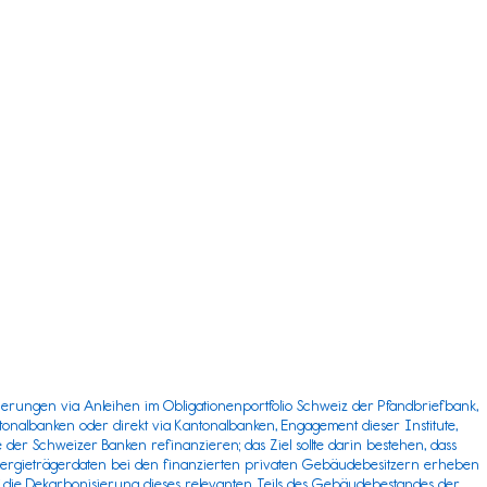
ierungen via Anleihen im Obligationenportfolio Schweiz der
Pfandbriefbank
,
onalbanken oder direkt via Kantonalbanken, Engagement dieser Institute,
er Schweizer Banken refinanzieren; das Ziel sollte darin bestehen, dass
nergieträgerdaten bei den finanzierten privaten Gebäudebesitzern erheben
auf die Dekarbonisierung dieses relevanten Teils des Gebäudebestandes der