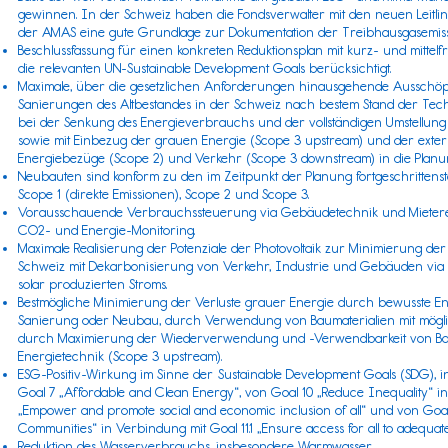
gewinnen. In der Schweiz haben die Fondsverwalter mit den neuen Leitlin
der
AMAS
eine gute Grundlage zur Dokumentation der Treibhausgasemiss
Beschlussfassung für einen konkreten Reduktionsplan mit kurz- und mittelf
die relevanten
UN-Sustainable Development Goals
berücksichtigt.
Maximale, über die gesetzlichen Anforderungen hinausgehende Ausschöpf
Sanierungen des Altbestandes in der Schweiz nach bestem Stand der Tech
bei der Senkung des Energieverbrauchs und der vollständigen Umstellun
sowie mit Einbezug der grauen Energie (
Scope 3
upstream) und der exter
Energiebezüge (
Scope 2
) und Verkehr (
Scope 3
downstream) in die Planu
Neubauten sind konform zu den im Zeitpunkt der Planung fortgeschrittens
Scope 1
(direkte Emissionen), Scope 2 und Scope 3.
Vorausschauende Verbrauchssteuerung via Gebäudetechnik und Mieter
CO2- und Energie-Monitoring.
Maximale Realisierung der Potenziale der Photovoltaik zur Minimierung der 
Schweiz mit Dekarbonisierung von Verkehr, Industrie und Gebäuden via
solar produzierten Stroms.
Bestmögliche Minimierung der Verluste grauer Energie durch bewusste En
Sanierung oder Neubau, durch Verwendung von Baumaterialien mit mögl
durch Maximierung der Wiederverwendung und -Verwendbarkeit von Baum
Energietechnik (
Scope 3
upstream).
ESG-Positiv-Wirkung im Sinne der
Sustainable Development Goals (SDG)
, 
Goal 7 „Affordable and Clean Energy“, von Goal 10 „Reduce Inequality“ in
„Empower and promote social and economic inclusion of all“ und von Goal 
Communities“ in Verbindung mit Goal 11.1 „Ensure access for all to adequate
Reduktion des Wasserverbrauchs, insbesondere Warmwasser.