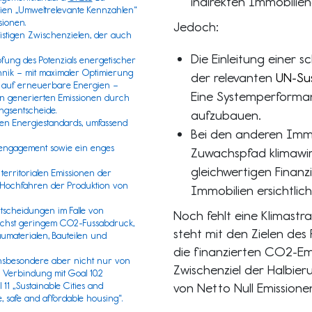
indirekten Immobilien
ien „
Umweltrelevante Kennzahlen
“
ionen.
Jedoch:
ristigen Zwischenzielen, der auch
Die Einleitung einer 
ung des Potenzials energetischer
nik – mit maximaler Optimierung
der relevanten
UN-Su
g auf erneuerbare Energien –
Eine Systemperformanc
n generierten Emissionen durch
ngsentscheide.
aufzubauen.
ten Energiestandards, umfassend
Bei den anderen Immo
engagement sowie ein enges
Zuwachspfad klimawi
gleichwertigen Finan
territorialen Emissionen der
 Hochfahren der Produktion von
Immobilien ersichtlich
tscheidungen im Falle von
Noch fehlt eine Klimastr
ichst geringem CO2-Fussabdruck,
steht mit den Zielen des
aterialen, Bauteilen und
die finanzierten CO2-Emi
insbesondere aber nicht nur von
Zwischenziel der Halbier
 Verbindung mit Goal 10.2
11 „Sustainable Cities and
von Netto Null Emissione
, safe and affordable housing“.