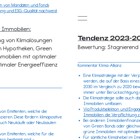
ion von Mandaten und Fonds
ng und ESG-Qualität nachweist.
 Immobilien
:
Tendenz 2023-2
rung von Klimalösungen
Bewertung: Stagnierend
on Hypotheken, Green
mobilien mit optimaler
imaler Energieeffizienz
Kommentar Klima-Allianz
Eine Klimastrategie mit der Ver
werden, die auf der Basis ein
2030 im Vergleich zu 2020 bewir
immer unter Berücksichtigung 
Die Klimastrategie sollte auch
Immobilien umfassen.
Via Produktselektion und Engag
on Emittenten, welche die
Immobilien die Verpflichtung z
eren. Diese fördern klimapositive
Bei anderen Immobilienfinanzi
 auch Neukäufe oder Neubauten
von Green Bonds oder gleichwe
grüne Immobilien mit optimale
n Emittenten, welche für die
Für sämtliche Klimahebel im I
rn bestimmt sind –