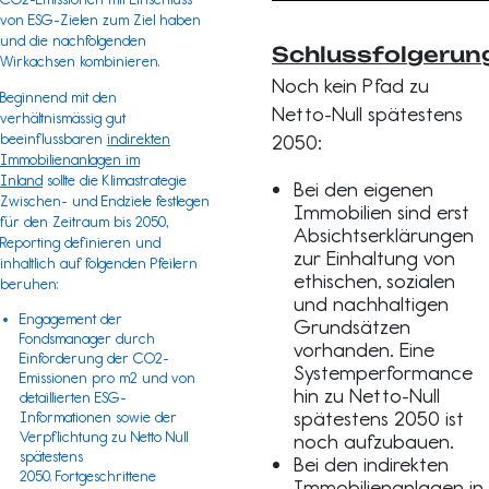
von ESG-Zielen zum Ziel haben
und die nachfolgenden
Schlussfolgerun
Wirkachsen kombinieren.
Noch kein Pfad zu
Beginnend mit den
Netto-Null spätestens
verhältnismässig gut
beeinflussbaren
indirekten
2050:
Immobilienanlagen im
Inland
sollte die Klimastrategie
Bei den eigenen
Zwischen- und Endziele festlegen
Immobilien sind erst
für den Zeitraum bis 2050,
Absichtserklärungen
Reporting definieren und
zur Einhaltung von
inhaltlich auf folgenden Pfeilern
ethischen, sozialen
beruhen:
und nachhaltigen
Engagement der
Grundsätzen
Fondsmanager durch
vorhanden. Eine
Einforderung der CO2-
Systemperformance
Emissionen pro m2 und von
hin zu Netto-Null
detaillierten ESG-
spätestens 2050 ist
Informationen sowie der
Verpflichtung zu Netto Null
noch aufzubauen.
spätestens
Bei den indirekten
2050. Fortgeschrittene
Immobilienanlagen in