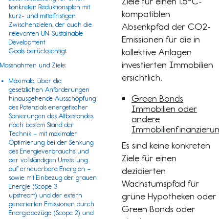
Ziele für einen 1.5°C-
konkreten Reduktionsplan mit
kompatiblen
kurz- und mittelfristigen
Zwischenzielen, der auch die
Absenkpfad der CO2-
relevanten
UN-Sustainable
Emissionen für die in
Development
kollektive Anlagen
Goals
berücksichtigt.
investierten Immobilien
Massnahmen und Ziele:
ersichtlich.
Maximale, über die
gesetzlichen Anforderungen
Green Bonds
hinausgehende Ausschöpfung
des Potenzials energetischer
Immobilien oder
Sanierungen des Altbestandes
andere
nach bestem Stand der
Immobilienfinanzieru
Technik – mit maximaler
Optimierung bei der Senkung
Es sind keine konkreten
des Energieverbrauchs und
Ziele für einen
der vollständigen Umstellung
auf erneuerbare Energien –
dezidierten
sowie mit Einbezug der grauen
Wachstumspfad für
Energie (
Scope 3
grüne Hypotheken oder
upstream) und der extern
generierten Emissionen durch
Green Bonds oder
Energiebezüge (
Scope 2
) und