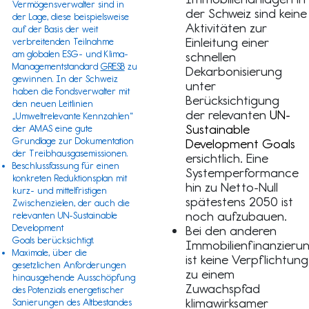
Vermögensverwalter sind in
der Schweiz sind keine
der Lage, diese beispielsweise
Aktivitäten zur
auf der Basis der weit
Einleitung einer
verbreitenden Teilnahme
am
globalen ESG- und Klima-
schnellen
Managementstandard
GRESB
zu
Dekarbonisierung
gewinnen
. In der Schweiz
unter
haben die Fondsverwalter mit
Berücksichtigung
den neuen Leitlinien
der relevanten
UN-
„
Umweltrelevante Kennzahlen
“
Sustainable
der
AMAS
eine gute
Grundlage zur Dokumentation
Development Goals
der Treibhausgasemissionen.
ersichtlich. Eine
Beschlussfassung für einen
Systemperformance
konkreten Reduktionsplan mit
hin zu Netto-Null
kurz- und mittelfristigen
spätestens 2050 ist
Zwischenzielen, der auch die
noch aufzubauen.
relevanten
UN-Sustainable
Development
Bei den anderen
Goals
berücksichtigt.
Immobilienfinanzieru
Maximale, über die
ist keine Verpflichtung
gesetzlichen Anforderungen
zu einem
hinausgehende Ausschöpfung
Zuwachspfad
des Potenzials energetischer
klimawirksamer
Sanierungen des Altbestandes