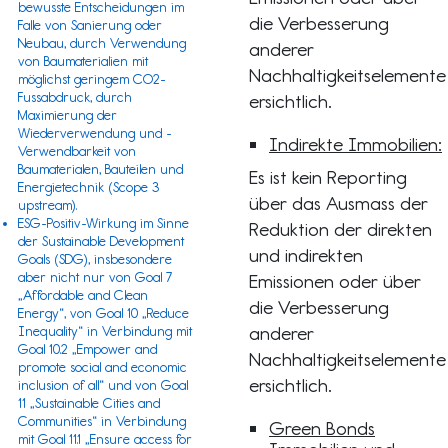
bewusste Entscheidungen im
die Verbesserung
Falle von Sanierung oder
Neubau, durch Verwendung
anderer
von Baumaterialien mit
Nachhaltigkeitselemente
möglichst geringem CO2-
Fussabdruck, durch
ersichtlich.
Maximierung der
Wiederverwendung und -
Indirekte Immobilien:
Verwendbarkeit von
Baumaterialen, Bauteilen und
Es ist kein Reporting
Energietechnik (
Scope 3
über das Ausmass der
upstream).
ESG-Positiv-Wirkung im Sinne
Reduktion der direkten
der
Sustainable Development
und indirekten
Goals (SDG)
, insbesondere
aber nicht nur von Goal 7
Emissionen oder über
„Affordable and Clean
die Verbesserung
Energy“, von Goal 10 „Reduce
anderer
Inequality“ in Verbindung mit
Goal 10.2 „Empower and
Nachhaltigkeitselemente
promote social and economic
ersichtlich.
inclusion of all“ und von Goal
11 „Sustainable Cities and
Communities“ in Verbindung
Green Bonds
mit Goal 11.1 „Ensure access for