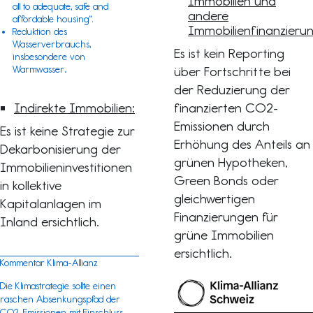
Immobilien und
all to adequate, safe and
andere
affordable housing“.
Immobilienfinanzieru
Reduktion des
Wasserverbrauchs,
Es ist kein Reporting
insbesondere von
Warmwasser
.
über Fortschritte bei
der Reduzierung der
Indirekte Immobilien:
finanzierten CO2-
Emissionen durch
Es ist keine Strategie zur
Erhöhung des Anteils an
Dekarbonisierung der
grünen Hypotheken,
Immobilieninvestitionen
Green Bonds oder
in kollektive
gleichwertigen
Kapitalanlagen im
Finanzierungen für
Inland ersichtlich.
grüne Immobilien
ersichtlich.
Kommentar Klima-Allianz
Die Klimastrategie sollte einen
raschen Absenkungspfad der
CO2-Emissionen mit Einschluss