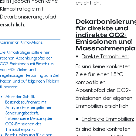
Es ist jedoch noch keine
ersichtlich.
Klimastrategie mit
Dekarbonisierungspfad
Dekarbonisierun
ersichtlich.
für direkte und
indirekte CO2-
Emissionen und
Kommentar Klima-Allianz
Massnahmenpla
Die Klimastrategie sollte einen
Direkte Immobilien:
raschen Absenkungspfad der
CO2-Emissionen mit Einschluss
Es sind keine konkreten
von ESG-Zielen und
Ziele für einen 1.5°C-
regelmässigem Reporting zum Ziel
haben und auf folgenden Pfeilern
kompatiblen
fundieren:
Absenkpfad der CO2-
Als erster Schritt,
Emissionen der eigenen
Bestandesaufnahme mit
Immobilien ersichtlich.
Analyse des energetischen
Sanierungsbedarfs,
Indirekte Immobilien:
insbesondere Messung der
CO2-Emissionen des
Es sind keine konkreten
Immobilienparks.
Beschlussfassung für einen