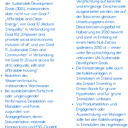
Verpflichtung auf konkrete
der
Sustainable Development
und ehrgeizige Zwischenziele
Goals (SDG)
, insbesondere
ausgearbeitet werden, die auf
aber nicht nur von Goal 7
der Basis eines genauen
„Affordable and Clean
Umsetzungsplans einen
Energy“, von Goal 10 „Reduce
Dekarbonisierungspfad mit
Inequality“ in Verbindung mit
Halbierung bis 2030 bewirkt
Goal 10.2 „Empower and
und somit im Einklang mit
promote social and economic
einem Netto-Null-Ziel bis
inclusion of all“ und von Goal
spätestens 2050 ist – immer
11 „Sustainable Cities and
unter Berücksichtigung der
Communities“ in Verbindung
relevanten
UN-Sustainable
mit Goal 11.1 „Ensure access for
Development Goals.
all to adequate, safe and
Die Klimastrategie sollte auch
affordable housing“.
die Kollektivanlagen in
Reduktion des
Immobilien im Inland sowie
Wasserverbrauchs,
das Impact Investing in
insbesondere Warmwasser.
Green Bonds für grüne
Bei ausbleibendem Fortschritt
Hypotheken und für grüne
oder ungenügender
Immobilien umfassen.
Performance, Deselektion von
Via Produktselektion und
Mandaten und Fonds
Engagement oder
zugunsten von
Auswechslung von Managern
Anlagegefässen, deren
sollte bei den Kollektivanlagen
Dokumentation maximale
in Immobilien die regelmässige
Klimawirkung und ESG-Qualität