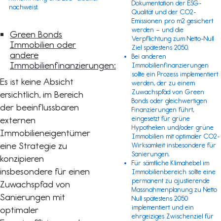
Dokumentation der ESG-
nachweist.
Qualität und der CO2-
Emissionen pro m2 gesichert
werden – und die
Green Bonds
Verpflichtung zum Netto-Null
Immobilien oder
Ziel spätestens 2050.
andere
Bei anderen
Immobilienfinanzierungen:
Immobilienfinanzierungen
sollte ein Prozess implementiert
Es ist keine Absicht
werden, der zu einem
Zuwachspfad von Green
ersichtlich, im Bereich
Bonds oder gleichwertigen
der beeinflussbaren
Finanzierungen führt,
externen
eingesetzt für grüne
Hypotheken und/oder grüne
Immobilieneigentümer
Immobilien mit optimaler CO2-
eine Strategie zu
Wirksamkeit insbesondere für
Sanierungen.
konzipieren
Für sämtliche Klimahebel im
insbesondere für einen
Immobilienbereich sollte eine
permanent zu ajustierende
Zuwachspfad von
Massnahmenplanung zu Netto
Sanierungen mit
Null spätestens 2050
implementiert und ein
optimaler
ehrgeiziges Zwischenziel für