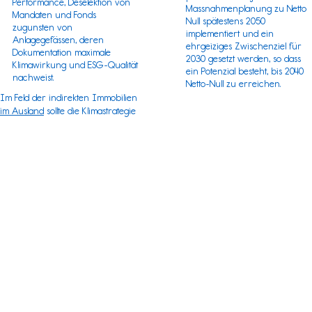
Performance, Deselektion von
Massnahmenplanung zu Netto
Mandaten und Fonds
Null spätestens 2050
zugunsten von
implementiert und ein
Anlagegefässen, deren
ehrgeiziges Zwischenziel für
Dokumentation maximale
2030 gesetzt werden, so dass
Klimawirkung und ESG-Qualität
ein Potenzial besteht, bis 2040
nachweist.
Netto-Null zu erreichen.
Im Feld der indirekten Immobilien
im Ausland
sollte die Klimastrategie