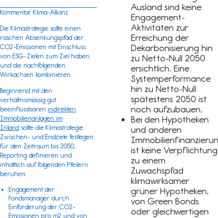
Ausland sind keine
Kommentar Klima-Allianz
Engagement-
Aktivitäten zur
Die Klimastrategie sollte einen
Erreichung der
raschen Absenkungspfad der
Dekarbonisierung hin
CO2-Emissionen mit Einschluss
von ESG-Zielen zum Ziel haben
zu Netto-Null 2050
und die nachfolgenden
ersichtlich. Eine
Wirkachsen kombinieren.
Systemperformance
hin zu Netto-Null
Beginnend mit den
spätestens 2050 ist
verhältnismässig gut
noch aufzubauen.
beeinflussbaren
indirekten
Bei den Hypotheken
Immobilienanlagen im
Inland
sollte die Klimastrategie
und anderen
Zwischen- und Endziele festlegen
Immobilienfinanzieru
für den Zeitraum bis 2050,
ist keine Verpflichtung
Reporting definieren und
zu einem
inhaltlich auf folgenden Pfeilern
Zuwachspfad
beruhen:
klimawirksamer
Engagement der
grüner Hypotheken,
Fondsmanager durch
von Green Bonds
Einforderung der CO2-
oder gleichwertigen
Emissionen pro m2 und von