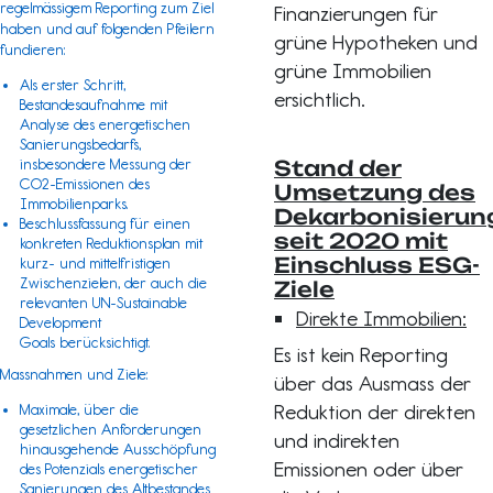
regelmässigem Reporting zum Ziel
Finanzierungen für
haben und auf folgenden Pfeilern
grüne Hypotheken und
fundieren:
grüne Immobilien
Als erster Schritt,
ersichtlich.
Bestandesaufnahme mit
Analyse des energetischen
Sanierungsbedarfs,
insbesondere Messung der
Stand der
CO2-Emissionen des
Umsetzung des
Immobilienparks.
Dekarbonisieru
Beschlussfassung für einen
seit 2020 mit
konkreten Reduktionsplan mit
Einschluss ESG-
kurz- und mittelfristigen
Zwischenzielen, der auch die
Ziele
relevanten
UN-Sustainable
Direkte Immobilien:
Development
Goals
berücksichtigt.
Es ist kein Reporting
Massnahmen und Ziele:
über das Ausmass der
Reduktion der direkten
Maximale, über die
gesetzlichen Anforderungen
und indirekten
hinausgehende Ausschöpfung
Emissionen oder über
des Potenzials energetischer
Sanierungen des Altbestandes