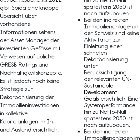
hin zu Netto-Null
spätestens 2050 ist
gibt Spida eine knappe
noch aufzubauen.
Übersicht über
Bei den indirekten
vorhandene
Immobilienanlagen in
Informationen seitens
der Schweiz sind keine
Aktivitäten zur
der Asset Manager der
Einleitung einer
investierten Gefässe mit
schnellen
Verweisen auf übliche
Dekarbonisierung
GRESB Ratings und
unter
Berücksichtigung
Nachhaltigkeitskonzepte.
der relevanten
UN-
Es ist jedoch noch keine
Sustainable
Strategie zur
Development
Dekarbonisierung der
Goals
ersichtlich. Eine
Immobilieninvestitionen
Systemperformance
hin zu Netto-Null
in kollektive
spätestens 2050 ist
Kapitalanlagen im In-
noch aufzubauen.
und Ausland ersichtlich.
Bei den indirekten
Immobilienanlagen im