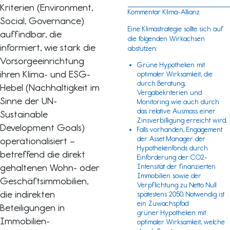
Kriterien (Environment,
Kommentar Klima-Allianz
Social, Governance)
Eine Klimastrategie sollte sich auf
auffindbar, die
die folgenden Wirkachsen
informiert, wie stark die
abstützen:
Vorsorgeeinrichtung
Grüne Hypotheken mit
ihren Klima- und ESG-
optimaler Wirksamkeit, die
durch Beratung,
Hebel (Nachhaltigkeit im
Vergabekriterien und
Sinne der UN-
Monitoring wie auch durch
das relative Ausmass einer
Sustainable
Zinsverbilligung erreicht wird.
Development Goals)
Falls vorhanden, Engagement
der Asset Manager der
operationalisiert –
Hypothekenfonds durch
betreffend die direkt
Einforderung der CO2-
gehaltenen Wohn- oder
Intensität der finanzierten
Immobilien sowie der
Geschäftsimmobilien,
Verpflichtung zu Netto Null
die indirekten
spätestens 2050. Notwendig ist
ein Zuwachspfad
Beteiligungen in
grüner Hypotheken mit
Immobilien-
optimaler Wirksamkeit, welche