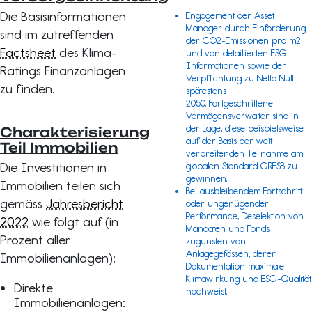
Die Basisinformationen
Engagement der Asset
Manager durch Einforderung
sind im zutreffenden
der CO2-Emissionen pro m2
Factsheet
des Klima-
und von detaillierten ESG-
Informationen sowie der
Ratings Finanzanlagen
Verpflichtung zu Netto Null
zu finden.
spätestens
2050. Fortgeschrittene
Vermögensverwalter sind in
der Lage, diese beispielsweise
Charakterisierung
auf der Basis der weit
Teil Immobilien
verbreitenden Teilnahme am
Die Investitionen in
globalen Standard
GRESB
zu
gewinnen.
Immobilien teilen sich
Bei ausbleibendem Fortschritt
gemäss
Jahresbericht
oder ungenügender
Performance, Deselektion von
2022
wie folgt auf (in
Mandaten und Fonds
Prozent aller
zugunsten von
Anlagegefässen, deren
Immobilienanlagen):
Dokumentation maximale
Klimawirkung und ESG-Qualität
Direkte
nachweist.
Immobilienanlagen: