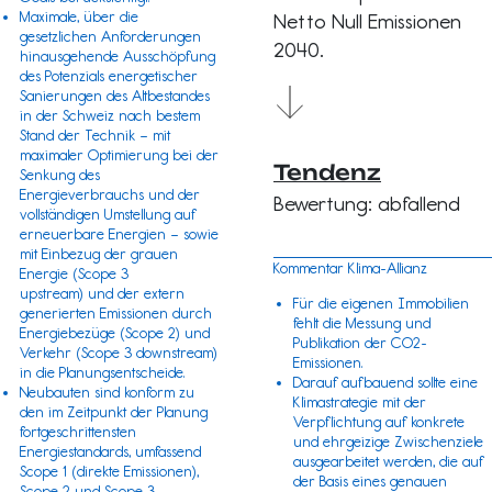
Maximale, über die
Netto Null Emissionen
gesetzlichen Anforderungen
2040.
hinausgehende Ausschöpfung
des Potenzials energetischer
Sanierungen des Altbestandes
in der Schweiz nach bestem
Stand der Technik – mit
maximaler Optimierung bei der
Tendenz
Senkung des
Energieverbrauchs und der
Bewertung: abfallend
vollständigen Umstellung auf
erneuerbare Energien – sowie
mit Einbezug der grauen
Kommentar Klima-Allianz
Energie (
Scope 3
upstream) und der extern
Für die eigenen Immobilien
generierten Emissionen durch
fehlt die Messung und
Energiebezüge (
Scope 2
) und
Publikation der CO2-
Verkehr (
Scope 3
downstream)
Emissionen.
in die Planungsentscheide.
Darauf aufbauend sollte eine
Neubauten sind konform zu
Klimastrategie mit der
den im Zeitpunkt der Planung
Verpflichtung auf konkrete
fortgeschrittensten
und ehrgeizige Zwischenziele
Energiestandards, umfassend
ausgearbeitet werden, die auf
Scope 1
(direkte Emissionen),
der Basis eines genauen
Scope 2 und Scope 3.