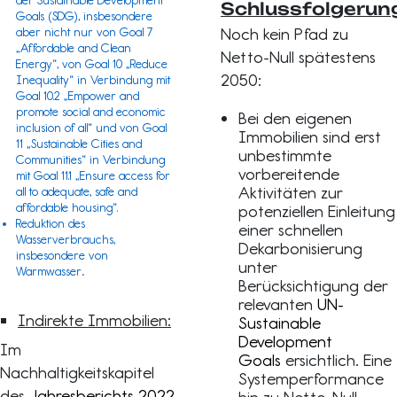
der
Sustainable Development
Schlussfolgerun
Goals (SDG)
, insbesondere
Noch kein Pfad zu
aber nicht nur von Goal 7
„Affordable and Clean
Netto-Null spätestens
Energy“, von Goal 10 „Reduce
2050:
Inequality“ in Verbindung mit
Goal 10.2 „Empower and
promote social and economic
Bei den eigenen
inclusion of all“ und von Goal
Immobilien sind erst
11 „Sustainable Cities and
unbestimmte
Communities“ in Verbindung
vorbereitende
mit Goal 11.1 „Ensure access for
Aktivitäten zur
all to adequate, safe and
affordable housing“.
potenziellen Einleitung
Reduktion des
einer schnellen
Wasserverbrauchs,
Dekarbonisierung
insbesondere von
unter
Warmwasser
.
Berücksichtigung der
relevanten
UN-
Indirekte Immobilien:
Sustainable
Development
Im
Goals
ersichtlich. Eine
Nachhaltigkeitskapitel
Systemperformance
des
Jahresberichts 2022