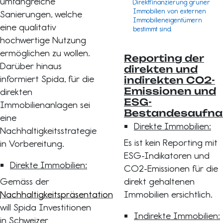
umfangreiche
Direktfinanzierung grüner
Immobilien von externen
Sanierungen, welche
Immobilieneigentümern
eine qualitativ
bestimmt sind.
hochwertige Nutzung
ermöglichen zu wollen.
Reporting der
Darüber hinaus
direkten und
informiert Spida, für die
indirekten CO2-
Emissionen und
direkten
ESG-
Immobilienanlagen sei
Bestandesaufn
eine
Direkte Immobilien:
Nachhaltigkeitsstrategie
Es ist kein Reporting mit
in Vorbereitung.
ESG-Indikatoren und
Direkte Immobilien:
CO2-Emissionen für die
Gemäss der
direkt gehaltenen
Nachhaltigkeitspräsentation
Immobilien ersichtlich.
will Spida Investitionen
Indirekte Immobilien:
in Schweizer