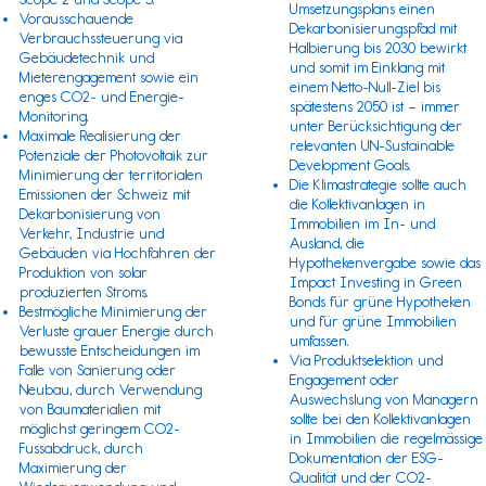
Umsetzungsplans einen
Vorausschauende
Dekarbonisierungspfad mit
Verbrauchssteuerung via
Halbierung bis 2030 bewirkt
Gebäudetechnik und
und somit im Einklang mit
Mieterengagement sowie ein
einem Netto-Null-Ziel bis
enges CO2- und Energie-
spätestens 2050 ist – immer
Monitoring.
unter Berücksichtigung der
Maximale Realisierung der
relevanten
UN-Sustainable
Potenziale der Photovoltaik zur
Development Goals.
Minimierung der territorialen
Die Klimastrategie sollte auch
Emissionen der Schweiz mit
die Kollektivanlagen in
Dekarbonisierung von
Immobilien im In- und
Verkehr, Industrie und
Ausland, die
Gebäuden via Hochfahren der
Hypothekenvergabe sowie das
Produktion von solar
Impact Investing in Green
produzierten Stroms.
Bonds für grüne Hypotheken
Bestmögliche Minimierung der
und für grüne Immobilien
Verluste grauer Energie durch
umfassen.
bewusste Entscheidungen im
Via Produktselektion und
Falle von Sanierung oder
Engagement oder
Neubau, durch Verwendung
Auswechslung von Managern
von Baumaterialien mit
sollte bei den Kollektivanlagen
möglichst geringem CO2-
in Immobilien die regelmässige
Fussabdruck, durch
Dokumentation der ESG-
Maximierung der
Qualität und der CO2-