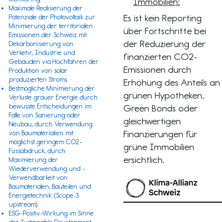
Immobilien:
Maximale Realisierung der
Es ist kein Reporting
Potenziale der Photovoltaik zur
Minimierung der territorialen
über Fortschritte bei
Emissionen der Schweiz mit
der Reduzierung der
Dekarbonisierung von
Verkehr, Industrie und
finanzierten CO2-
Gebäuden via Hochfahren der
Emissionen durch
Produktion von solar
produzierten Stroms.
Erhöhung des Anteils an
Bestmögliche Minimierung der
grünen Hypotheken,
Verluste grauer Energie durch
bewusste Entscheidungen im
Green Bonds oder
Falle von Sanierung oder
gleichwertigen
Neubau, durch Verwendung
Finanzierungen für
von Baumaterialien mit
möglichst geringem CO2-
grüne Immobilien
Fussabdruck, durch
ersichtlich.
Maximierung der
Wiederverwendung und -
Verwendbarkeit von
Baumaterialen, Bauteilen und
Energietechnik (
Scope 3
upstream).
ESG-Positiv-Wirkung im Sinne