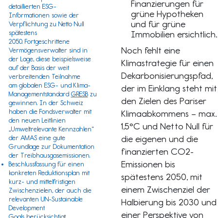
Finanzierungen für
detaillierten ESG-
grüne Hypotheken
Informationen sowie der
und für grüne
Verpflichtung zu Netto Null
spätestens
Immobilien ersichtlich.
2050. Fortgeschrittene
Noch fehlt eine
Vermögensverwalter sind in
der Lage, diese beispielsweise
Klimastrategie für einen
auf der Basis der weit
Dekarbonisierungspfad,
verbreitenden Teilnahme
am
globalen ESG- und Klima-
der im Einklang steht mit
Managementstandard
GRESB
zu
den Zielen des Pariser
gewinnen
. In der Schweiz
haben die Fondsverwalter mit
Klimaabkommens – max.
den neuen Leitlinien
1,5°C und Netto Null für
„
Umweltrelevante Kennzahlen
“
die eigenen und die
der
AMAS
eine gute
Grundlage zur Dokumentation
finanzierten CO2-
der Treibhausgasemissionen.
Emissionen bis
Beschlussfassung für einen
konkreten Reduktionsplan mit
spätestens 2050, mit
kurz- und mittelfristigen
einem Zwischenziel der
Zwischenzielen, der auch die
relevanten
UN-Sustainable
Halbierung bis 2030 und
Development
einer Perspektive von
Goals
berücksichtigt.