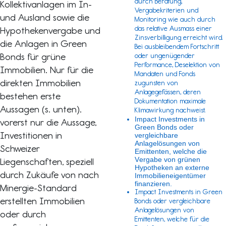
durch Beratung,
Kollektivanlagen im In-
Vergabekriterien und
und Ausland sowie die
Monitoring wie auch durch
das relative Ausmass einer
Hypothekenvergabe und
Zinsverbilligung erreicht wird.
die Anlagen in Green
Bei ausbleibendem Fortschritt
Bonds für grüne
oder ungenügender
Performance, Deselektion von
Immobilien. Nur für die
Mandaten und Fonds
direkten Immobilien
zugunsten von
Anlagegefässen, deren
bestehen erste
Dokumentation maximale
Aussagen (s. unten).
Klimawirkung nachweist.
Impact Investments in
vorerst nur die Aussage,
Green Bonds oder
Investitionen in
vergleichbare
Anlagelösungen von
Schweizer
Emittenten,
welche die
Vergabe von grünen
Liegenschaften, speziell
Hypotheken an externe
durch Zukäufe von nach
Immobilieneigentümer
finanzieren.
Minergie-Standard
Impact Investments in Green
erstellten Immobilien
Bonds oder vergleichbare
Anlagelösungen von
oder durch
Emittenten, welche für die