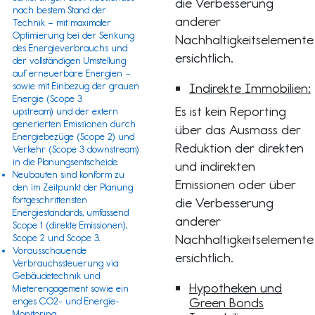
die Verbesserung
nach bestem Stand der
anderer
Technik – mit maximaler
Optimierung bei der Senkung
Nachhaltigkeitselemente
des Energieverbrauchs und
ersichtlich.
der vollständigen Umstellung
auf erneuerbare Energien –
sowie mit Einbezug der grauen
Indirekte Immobilien:
Energie (
Scope 3
Es ist kein Reporting
upstream) und der extern
generierten Emissionen durch
über das Ausmass der
Energiebezüge (
Scope 2
) und
Reduktion der direkten
Verkehr (
Scope 3
downstream)
in die Planungsentscheide.
und indirekten
Neubauten sind konform zu
Emissionen oder über
den im Zeitpunkt der Planung
fortgeschrittensten
die Verbesserung
Energiestandards, umfassend
anderer
Scope 1
(direkte Emissionen),
Nachhaltigkeitselemente
Scope 2 und Scope 3.
Vorausschauende
ersichtlich.
Verbrauchssteuerung via
Gebäudetechnik und
Hypotheken und
Mieterengagement sowie ein
Green Bonds
enges CO2- und Energie-
Monitoring.