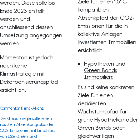
Ziele für einen 1.5°C-
werden. Diese solle bis
kompatiblen
Ende 2023 erstellt
Absenkpfad der CO2-
werden und
Emissionen für die in
anschliessend dessen
kollektive Anlagen
Umsetzung angegangen
investierten Immobilien
werden.
ersichtlich.
Momentan ist jedoch
Hypotheken und
noch keine
Green Bonds
Klimastrategie mit
Immobilien:
Dekarbonisierungspfad
Es sind keine konkreten
ersichtlich.
Ziele für einen
dezidierten
Kommentar Klima-Allianz
Wachstumspfad für
Die Klimastrategie sollte einen
grüne Hypotheken oder
raschen Absenkungspfad der
Green Bonds oder
CO2-Emissionen mit Einschluss
gleichwertigen
von ESG-Zielen und