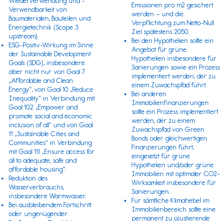
Wiederverwendung und -
Emissionen pro m2 gesichert
Verwendbarkeit von
werden – und die
Baumaterialen, Bauteilen und
Verpflichtung zum Netto-Null
Energietechnik (
Scope 3
Ziel spätestens 2050.
upstream).
Bei den Hypotheken sollte ein
ESG-Positiv-Wirkung im Sinne
Angebot für grüne
der
Sustainable Development
Hypotheken insbesondere für
Goals (SDG)
, insbesondere
Sanierungen sowie ein Prozess
aber nicht nur von Goal 7
implementiert werden, der zu
„Affordable and Clean
einem Zuwachspfad führt.
Energy“, von Goal 10 „Reduce
Bei anderen
Inequality“ in Verbindung mit
Immobilienfinanzierungen
Goal 10.2 „Empower and
sollte ein Prozess implementiert
promote social and economic
werden, der zu einem
inclusion of all“ und von Goal
Zuwachspfad von Green
11 „Sustainable Cities and
Bonds oder gleichwertigen
Communities“ in Verbindung
Finanzierungen führt,
mit Goal 11.1 „Ensure access for
eingesetzt für grüne
all to adequate, safe and
Hypotheken und/oder grüne
affordable housing“.
Immobilien mit optimaler CO2-
Reduktion des
Wirksamkeit insbesondere für
Wasserverbrauchs,
Sanierungen.
insbesondere Warmwasser.
Für sämtliche Klimahebel im
Bei ausbleibendem Fortschritt
Immobilienbereich sollte eine
oder ungenügender
permanent zu ajustierende