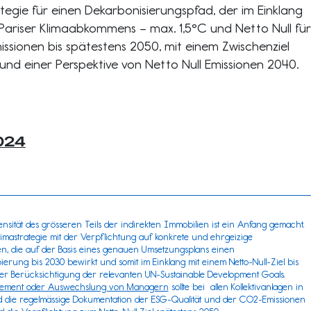
ategie für einen Dekarbonisierungspfad, der im Einklang
 Pariser Klimaabkommens – max. 1,5°C und Netto Null für
ssionen bis spätestens 2050, mit einem Zwischenziel
und einer Perspektive von Netto Null Emissionen 2040.
024
nsität des grösseren Teils der indirekten Immobilien ist ein Anfang gemacht.
limastrategie mit der Verpflichtung auf konkrete und ehrgeizige
n, die auf der Basis eines genauen Umsetzungsplans einen
erung bis 2030 bewirkt und somit im Einklang mit einem Netto-Null-Ziel bis
ter Berücksichtigung der relevanten
UN-Sustainable Development Goals.
agement oder Auswechslung von Managern
sollte bei allen Kollektivanlagen in
 die regelmässige Dokumentation der ESG-Qualität und der CO2-Emissionen