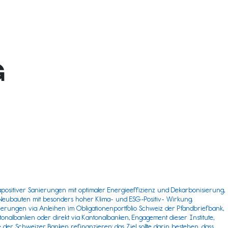
G
positiver Sanierungen mit optimaler Energieeffizienz und Dekarbonisierung,
eubauten mit besonders hoher Klima- und ESG-Positiv- Wirkung.
ierungen via Anleihen im Obligationenportfolio Schweiz der
Pfandbriefbank
,
onalbanken oder direkt via Kantonalbanken, Engagement dieser Institute,
er Schweizer Banken refinanzieren; das Ziel sollte darin bestehen, dass