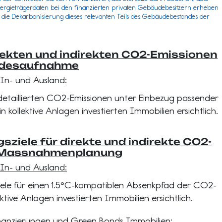
nergieträgerdaten bei den finanzierten privaten Gebäudebesitzern erheben
auf die Dekarbonisierung dieses relevanten Teils des Gebäudebestandes der
rekten und indirekten CO2-Emissionen
ndesaufnahme
 In- und Ausland:
t detaillierten CO2-Emissionen unter Einbezug passender
n kollektive Anlagen investierten Immobilien ersichtlich.
sziele für direkte und indirekte CO2-
 Massnahmenplanung
 In- und Ausland:
Ziele für einen 1.5°C-kompatiblen Absenkpfad der CO2-
ektive Anlagen investierten Immobilien ersichtlich.
nanzierungen und Green Bonds Immobilien: