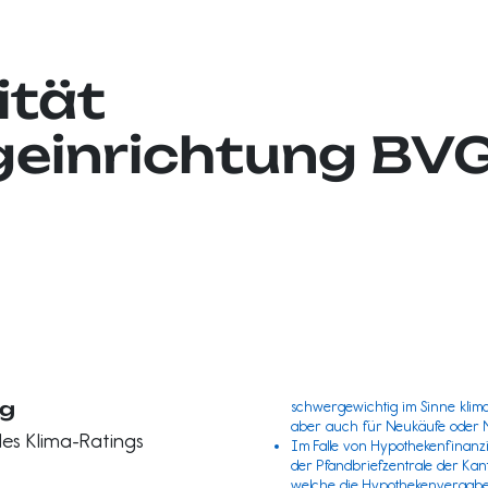
ität
geinrichtung BV
ng
schwergewichtig im Sinne klima
aber auch für Neukäufe oder N
es Klima-Ratings
Im Falle von Hypothekenfinanz
der
Pfandbriefzentrale
der Kant
welche die Hypothekenvergabe d