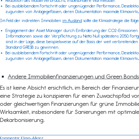
Reduktion des Wasserverbrauchs, insbesondere Warmwasser.
Bei ausbleibendem Fortschritt oder ungenügender Performance, Deselekt
zugunsten von Anlagegefässen, deren Dokumentation maximale Klimawirku
Im Feld der indirekten Immobilien
im Ausland
sollte die Klimastrategie die f
Engagement der Asset Manager durch Einforderung der CO2-Emissionen p
Informationen sowie der Verpflichtung zu Netto Null spätestens 2050. For
sind in der Lage, diese beispielsweise auf der Basis der weit verbreitende
Standard
GRESB
zu gewinnen.
Bei ausbleibendem Fortschritt oder ungenügender Performance, Deselekt
zugunsten von Anlagegefässen, deren Dokumentation maximale Klimawirku
Andere Immobilienfinanzierungen und Green Bonds
Es ist keine Absicht ersichtlich, im Bereich der Finanzie
eine Strategie zu konzipieren für einen Zuwachspfad v
oder gleichwertigen Finanzierungen für grüne Immobil
Wirksamkeit, insbesondere für Sanierungen mit optimale
Dekarbonisierung.
Kommentar Klima-Allianz