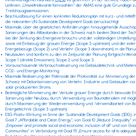
Leitlinien „
Umweltrelevante Kennzahlen
“ der
AMAS
eine gute Grundlage z
Treibhausgasemissionen.
Beschlussfassung für einen konkreten Reduktionsplan mit kurz- und mittelf
die relevanten
UN-Sustainable Development Goals
berücksichtigt.
Maximale, über die gesetzlichen Anforderungen hinausgehende Ausschöpf
Sanierungen des Altbestandes in der Schweiz nach bestem Stand der Tech
bei der Senkung des Energieverbrauchs und der vollständigen Umstellun
sowie mit Einbezug der grauen Energie (
Scope 3
upstream) und der exter
Energiebezüge (
Scope 2
) und Verkehr (
Scope 3
downstream) in die Planu
Neubauten sind konform zu den im Zeitpunkt der Planung fortgeschrittens
Scope 1
(direkte Emissionen), Scope 2 und Scope 3.
Vorausschauende Verbrauchssteuerung via Gebäudetechnik und Mieter
CO2- und Energie-Monitoring.
Maximale Realisierung der Potenziale der Photovoltaik zur Minimierung der 
Schweiz mit Dekarbonisierung von Verkehr, Industrie und Gebäuden via
solar produzierten Stroms.
Bestmögliche Minimierung der Verluste grauer Energie durch bewusste En
Sanierung oder Neubau, durch Verwendung von Baumaterialien mit mögl
durch Maximierung der Wiederverwendung und -Verwendbarkeit von Baum
Energietechnik (
Scope 3
upstream).
ESG-Positiv-Wirkung im Sinne der
Sustainable Development Goals (SDG)
, 
Goal 7 „Affordable and Clean Energy“, von Goal 10 „Reduce Inequality“ in
„Empower and promote social and economic inclusion of all“ und von Goal 
Communities“ in Verbindung mit Goal 11.1 „Ensure access for all to adequate