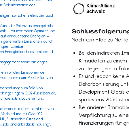
ur Dokumentation der
ristigen Zwischenzielen, der auch
ung des Potenzials energetischer
Schlussfolgerun
nik – mit maximaler Optimierung
g auf erneuerbare Energien –
Noch kein Pfad zu Netto
n generierten Emissionen durch
ngsentscheide.
ten Energiestandards, umfassend
Bei den indirekten Im
Klimadaten zu einem g
engagement sowie ein enges
zu derjenigen im Inla
territorialen Emissionen der
Es sind jedoch keine A
 Hochfahren der Produktion von
Dekarbonisierung unt
tscheidungen im Falle von
Development Goals
e
ichst geringem CO2-Fussabdruck,
aterialen, Bauteilen und
spätestens 2050 ist 
Bei anderen Immobili
insbesondere aber nicht nur von
 Verbindung mit Goal 10.2
Verpflichtung zu ei
11 „Sustainable Cities and
Finanzierungen für gr
, safe and affordable housing“.