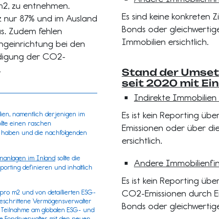
/m2, zu entnehmen.
Es sind keine konkreten 
iz nur 87% und im Ausland
Bonds oder gleichwertig
us. Zudem fehlen
Immobilien ersichtlich.
angeinrichtung bei den
ndigung der CO2-
.
Stand der Umset
seit 2020 mit Ei
Indirekte Immobilien
Es ist kein Reporting üb
ien, namentlich derjenigen im
ollte einen raschen
Emissionen oder über di
l haben und die nachfolgenden
ersichtlich.
enanlagen im Inland
sollte die
Andere Immobilienfi
porting definieren und inhaltlich
Es ist kein Reporting übe
CO2-Emissionen durch E
o m2 und von detaillierten ESG-
geschrittene Vermögensverwalter
Bonds oder gleichwertige
en Teilnahme am
globalen ESG- und
ie Fondsverwalter mit den neuen