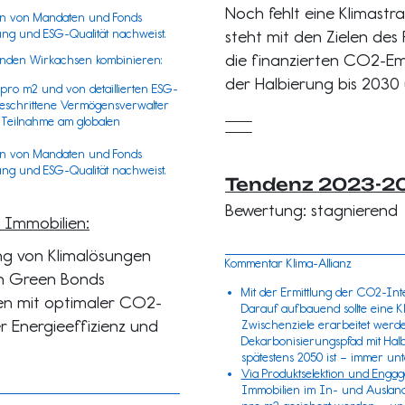
Noch fehlt eine Klimastr
ion von Mandaten und Fonds
ng und ESG-Qualität nachweist.
steht mit den Zielen des
die finanzierten CO2-Emi
olgenden Wirkachsen kombinieren:
der Halbierung bis 2030 
ro m2 und von detaillierten ESG-
tgeschrittene Vermögensverwalter
n Teilnahme am globalen
ion von Mandaten und Fonds
ng und ESG-Qualität nachweist.
Tendenz 2023-2
Bewertung: stagnierend
 Immobilien:
rung von Klimalösungen
Kommentar Klima-Allianz
on Green Bonds
Mit der Ermittlung der CO2-Inte
ien mit optimaler CO2-
Darauf aufbauend sollte eine K
r Energieeffizienz und
Zwischenziele erarbeitet werde
Dekarbonisierungspfad mit Halbi
spätestens 2050 ist – immer un
Via Produktselektion und Eng
Immobilien im In- und Ausland