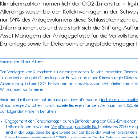
Klimakennzahlen, namentlich der CO2-Intensität in kg
Allerdings weisen bei den Kollektivanlagen in der Schwe
nur 59% des Anlagevolumens diese Schlüsselkennzahl a
Informationen, ob und wie stark sich die Stiftung Auff
Asset Managern der Anlagegefässe für die Vervollstä
Datenlage sowie für Dekarbonisierungspfade engagiert
Kommentar Klima-Allianz
Das Vorliegen von Klimadaten zu einem grösseren Teil der indirekten Immobil
Inland legt eine gute Grundlage zur Entwicklung einer Klimastrategie. Diese s
Absenkungspfad der CO2-Emissionen mit Einschluss von ESG-Zielen zum Zie
Wirkachsen kombinieren.
Beginnend mit den verhältnismässig gut beeinflussbaren
indirekten Immobili
Klimastrategie Zwischen- und Endziele festlegen für den Zeitraum bis 2050, Re
auf folgenden Pfeilern beruhen:
Engagement
der Fondsmanager durch Einforderung der CO2-Emissionen pr
Informationen sowie der
Verpflichtung zu Netto Null
spätestens 2050. Fort
sind in der Lage, diese beispielsweise auf der Basis der weit verbreitend
Klima-Managementstandard
GRESB
zu gewinnen
. In der Schweiz haben d