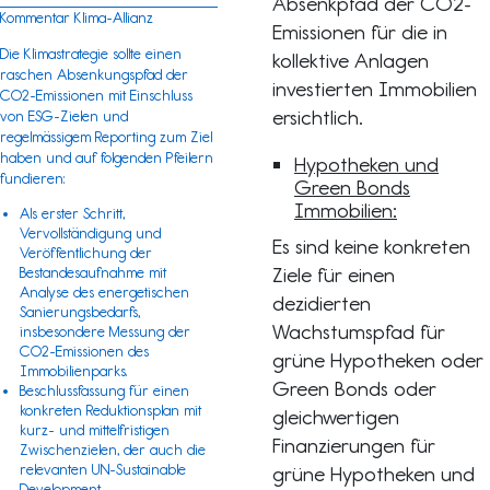
Absenkpfad der CO2-
Kommentar Klima-Allianz
Emissionen für die in
Die Klimastrategie sollte einen
kollektive Anlagen
raschen Absenkungspfad der
investierten Immobilien
CO2-Emissionen mit Einschluss
ersichtlich.
von ESG-Zielen und
regelmässigem Reporting zum Ziel
haben und auf folgenden Pfeilern
Hypotheken und
fundieren:
Green Bonds
Immobilien:
Als erster Schritt,
Vervollständigung und
Es sind keine konkreten
Veröffentlichung der
Ziele für einen
Bestandesaufnahme mit
Analyse des energetischen
dezidierten
Sanierungsbedarfs,
Wachstumspfad für
insbesondere Messung der
CO2-Emissionen des
grüne Hypotheken oder
Immobilienparks.
Green Bonds oder
Beschlussfassung für einen
konkreten Reduktionsplan mit
gleichwertigen
kurz- und mittelfristigen
Finanzierungen für
Zwischenzielen, der auch die
relevanten
UN-Sustainable
grüne Hypotheken und
Development