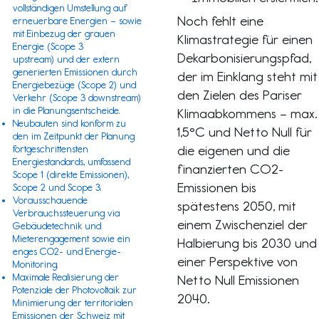
vollständigen Umstellung auf
Noch fehlt eine
erneuerbare Energien – sowie
mit Einbezug der grauen
Klimastrategie für einen
Energie (
Scope 3
Dekarbonisierungspfad,
upstream) und der extern
generierten Emissionen durch
der im Einklang steht mit
Energiebezüge (
Scope 2
) und
den Zielen des Pariser
Verkehr (
Scope 3
downstream)
in die Planungsentscheide.
Klimaabkommens – max.
Neubauten sind konform zu
1,5°C und Netto Null für
den im Zeitpunkt der Planung
die eigenen und die
fortgeschrittensten
Energiestandards, umfassend
finanzierten CO2-
Scope 1
(direkte Emissionen),
Emissionen bis
Scope 2 und Scope 3.
Vorausschauende
spätestens 2050, mit
Verbrauchssteuerung via
einem Zwischenziel der
Gebäudetechnik und
Mieterengagement sowie ein
Halbierung bis 2030 und
enges CO2- und Energie-
einer Perspektive von
Monitoring.
Maximale Realisierung der
Netto Null Emissionen
Potenziale der Photovoltaik zur
2040.
Minimierung der territorialen
Emissionen der Schweiz mit