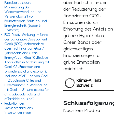
über Fortschritte bei
Fussabdruck, durch
Maximierung der
der Reduzierung der
Wiederverwendung und -
finanzierten CO2-
Verwendbarkeit von
Baumaterialen, Bauteilen und
Emissionen durch
Energietechnik (
Scope 3
Erhöhung des Anteils an
upstream).
ESG-Positiv-Wirkung im Sinne
grünen Hypotheken,
der
Sustainable Development
Green Bonds oder
Goals (SDG)
, insbesondere
gleichwertigen
aber nicht nur von Goal 7
„Affordable and Clean
Finanzierungen für
Energy“, von Goal 10 „Reduce
grüne Immobilien
Inequality“ in Verbindung mit
Goal 10.2 „Empower and
ersichtlich.
promote social and economic
inclusion of all“ und von Goal
11 „Sustainable Cities and
Communities“ in Verbindung
mit Goal 11.1 „Ensure access for
all to adequate, safe and
affordable housing“.
Schlussfolgerun
Reduktion des
Wasserverbrauchs,
Noch kein Pfad zu
insbesondere von