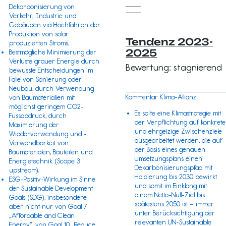
Dekarbonisierung von
Verkehr, Industrie und
Gebäuden via Hochfahren der
Produktion von solar
Tendenz 2023-
produzierten Stroms.
2025
Bestmögliche Minimierung der
Verluste grauer Energie durch
Bewertung: stagnierend
bewusste Entscheidungen im
Falle von Sanierung oder
Neubau, durch Verwendung
Kommentar Klima-Allianz
von Baumaterialien mit
möglichst geringem CO2-
Es sollte eine Klimastrategie mit
Fussabdruck, durch
der Verpflichtung auf konkrete
Maximierung der
und ehrgeizige Zwischenziele
Wiederverwendung und -
ausgearbeitet werden, die auf
Verwendbarkeit von
der Basis eines genauen
Baumaterialen, Bauteilen und
Umsetzungsplans einen
Energietechnik (
Scope 3
Dekarbonisierungspfad mit
upstream).
Halbierung bis 2030 bewirkt
ESG-Positiv-Wirkung im Sinne
und somit im Einklang mit
der
Sustainable Development
einem Netto-Null-Ziel bis
Goals (SDG)
, insbesondere
spätestens 2050 ist – immer
aber nicht nur von Goal 7
unter Berücksichtigung der
„Affordable and Clean
relevanten
UN-Sustainable
Energy“, von Goal 10 „Reduce