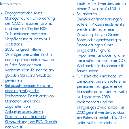
implementiert werden, der zu
kombinieren:
einem Zuwachspfad führt.
Engagement der Asset
Bei anderen
Manager durch Einforderung
Immobilienfinanzierungen
der CO2-Emissionen pro m2
sollte ein Prozess implementiert
und von detaillierten ESG-
werden, der zu einem
Informationen sowie der
Zuwachspfad von Green
Verpflichtung zu Netto Null
Bonds oder gleichwertigen
spätestens
Finanzierungen führt,
2050. Fortgeschrittene
eingesetzt für grüne
Vermögensverwalter sind in
Hypotheken und/oder grüne
der Lage, diese beispielsweise
Immobilien mit optimaler CO2-
auf der Basis der weit
Wirksamkeit insbesondere für
verbreitenden Teilnahme am
Sanierungen.
globalen Standard
GRESB
zu
Für sämtliche Klimahebel im
gewinnen.
Immobilienbereich sollte eine
Bei ausbleibendem Fortschritt
permanent zu ajustierende
oder ungenügender
Massnahmenplanung zu Netto
Performance, Deselektion von
Null spätestens 2050
Mandaten und Fonds
implementiert und ein
zugunsten von
ehrgeiziges Zwischenziel für
Anlagegefässen, deren
2030 gesetzt werden, so dass
Dokumentation maximale
ein Potenzial besteht, bis 2040
Klimawirkung und ESG-Qualität
Netto-Null zu erreichen.
nachweist.