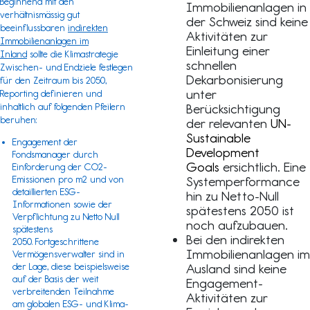
Beginnend mit den
Immobilienanlagen in
verhältnismässig gut
der Schweiz sind keine
beeinflussbaren
indirekten
Aktivitäten zur
Immobilienanlagen im
Einleitung einer
Inland
sollte die Klimastrategie
schnellen
Zwischen- und Endziele festlegen
Dekarbonisierung
für den Zeitraum bis 2050,
unter
Reporting definieren und
inhaltlich auf folgenden Pfeilern
Berücksichtigung
beruhen:
der relevanten
UN-
Sustainable
Engagement der
Development
Fondsmanager durch
Goals
ersichtlich. Eine
Einforderung der CO2-
Emissionen pro m2 und von
Systemperformance
detaillierten ESG-
hin zu Netto-Null
Informationen sowie der
spätestens 2050 ist
Verpflichtung zu Netto Null
noch aufzubauen.
spätestens
Bei den indirekten
2050. Fortgeschrittene
Immobilienanlagen im
Vermögensverwalter sind in
der Lage, diese beispielsweise
Ausland sind keine
auf der Basis der weit
Engagement-
verbreitenden Teilnahme
Aktivitäten zur
am
globalen ESG- und Klima-