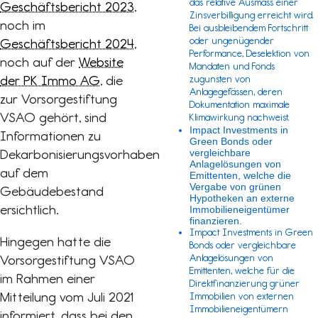
das relative Ausmass einer
Geschäftsbericht 2023
,
Zinsverbilligung erreicht wird.
noch im
Bei ausbleibendem Fortschritt
oder ungenügender
Geschäftsbericht 2024
,
Performance, Deselektion von
noch auf der
Website
Mandaten und Fonds
der PK Immo AG
, die
zugunsten von
Anlagegefässen, deren
zur Vorsorgestiftung
Dokumentation maximale
VSAO gehört, sind
Klimawirkung nachweist.
Impact Investments in
Informationen zu
Green Bonds oder
Dekarbonisierungsvorhaben
vergleichbare
Anlagelösungen von
auf dem
Emittenten,
welche die
Vergabe von grünen
Gebäudebestand
Hypotheken an externe
ersichtlich.
Immobilieneigentümer
finanzieren.
Impact Investments in Green
Hingegen hatte die
Bonds oder vergleichbare
Vorsorgestiftung VSAO
Anlagelösungen von
Emittenten, welche für die
im Rahmen einer
Direktfinanzierung grüner
Mitteilung vom Juli 2021
Immobilien von externen
Immobilieneigentümern
informiert, dass bei den