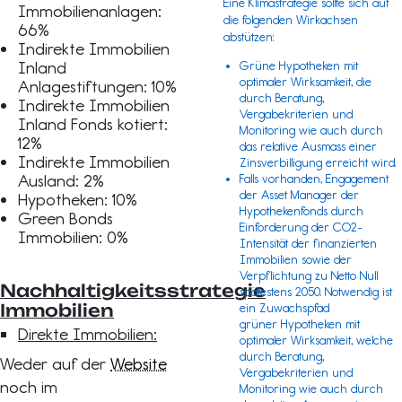
Eine Klimastrategie sollte sich auf
Immobilienanlagen:
die folgenden Wirkachsen
66%
abstützen:
Indirekte Immobilien
Inland
Grüne Hypotheken mit
optimaler Wirksamkeit, die
Anlagestiftungen: 10%
durch Beratung,
Indirekte Immobilien
Vergabekriterien und
Inland Fonds kotiert:
Monitoring wie auch durch
12%
das relative Ausmass einer
Indirekte Immobilien
Zinsverbilligung erreicht wird.
Ausland: 2%
Falls vorhanden, Engagement
der Asset Manager der
Hypotheken: 10%
Hypothekenfonds durch
Green Bonds
Einforderung der CO2-
Immobilien: 0%
Intensität der finanzierten
Immobilien sowie der
Verpflichtung zu Netto Null
Nachhaltigkeitsstrategie
spätestens 2050. Notwendig ist
Immobilien
ein Zuwachspfad
grüner Hypotheken mit
Direkte Immobilien:
optimaler Wirksamkeit, welche
durch Beratung,
Weder auf der
Website
Vergabekriterien und
noch im
Monitoring wie auch durch