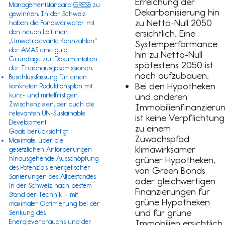
Erreichung der
Managementstandard
GRESB
zu
Dekarbonisierung hin
gewinnen
. In der Schweiz
zu Netto-Null 2050
haben die Fondsverwalter mit
den neuen Leitlinien
ersichtlich. Eine
„
Umweltrelevante Kennzahlen
“
Systemperformance
der
AMAS
eine gute
hin zu Netto-Null
Grundlage zur Dokumentation
spätestens 2050 ist
der Treibhausgasemissionen.
noch aufzubauen.
Beschlussfassung für einen
Bei den Hypotheken
konkreten Reduktionsplan mit
kurz- und mittelfristigen
und anderen
Zwischenzielen, der auch die
Immobilienfinanzieru
relevanten
UN-Sustainable
ist keine Verpflichtung
Development
zu einem
Goals
berücksichtigt.
Zuwachspfad
Maximale, über die
klimawirksamer
gesetzlichen Anforderungen
hinausgehende Ausschöpfung
grüner Hypotheken,
des Potenzials energetischer
von Green Bonds
Sanierungen des Altbestandes
oder gleichwertigen
in der Schweiz nach bestem
Finanzierungen für
Stand der Technik – mit
grüne Hypotheken
maximaler Optimierung bei der
und für grüne
Senkung des
Energieverbrauchs und der
Immobilien ersichtlich.