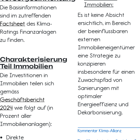
Immobilien:
Die Basisinformationen
Es ist keine Absicht
sind im zutreffenden
ersichtlich, im Bereich
Factsheet
des Klima-
der beeinflussbaren
Ratings Finanzanlagen
externen
zu finden.
Immobilieneigentümer
eine Strategie zu
Charakterisierung
konzipieren
Teil Immobilien
insbesondere für einen
Die Investitionen in
Zuwachspfad von
Immobilien teilen sich
Sanierungen mit
gemäss
optimaler
Geschäftsbericht
Energieeffizienz und
2024
wie folgt auf (in
Dekarbonisierung.
Prozent aller
Immobilienanlagen):
Kommentar Klima-Allianz
Direkte