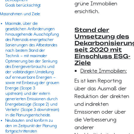
grüne Immobilien
Goals
berücksichtigt.
ersichtlich.
Massnahmen und Ziele:
Maximale, über die
gesetzlichen Anforderungen
Stand der
hinausgehende Ausschöpfung
Umsetzung des
des Potenzials energetischer
Dekarbonisieru
Sanierungen des Altbestandes
seit 2020 mit
nach bestem Stand der
Einschluss ESG-
Technik – mit maximaler
Optimierung bei der Senkung
Ziele
des Energieverbrauchs und
Direkte Immobilien:
der vollständigen Umstellung
auf erneuerbare Energien –
Es ist kein Reporting
sowie mit Einbezug der grauen
über das Ausmaß der
Energie (
Scope 3
upstream) und der extern
Reduktion der direkten
generierten Emissionen durch
und indirekten
Energiebezüge (
Scope 2
) und
Verkehr (
Scope 3
downstream)
Emissionen oder über
in die Planungsentscheide.
die Verbesserung
Neubauten sind konform zu
den im Zeitpunkt der Planung
anderer
fortgeschrittensten