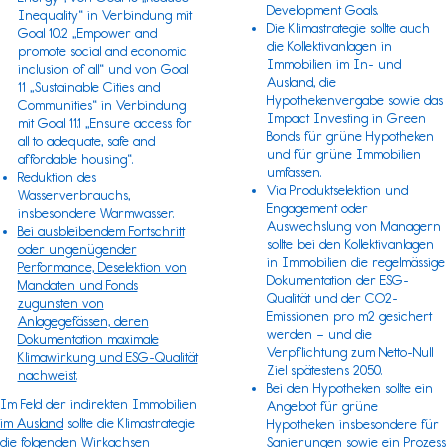
Development Goals.
Inequality“ in Verbindung mit
Die Klimastrategie sollte auch
Goal 10.2 „Empower and
die Kollektivanlagen in
promote social and economic
Immobilien im In- und
inclusion of all“ und von Goal
Ausland, die
11 „Sustainable Cities and
Hypothekenvergabe sowie das
Communities“ in Verbindung
Impact Investing in Green
mit Goal 11.1 „Ensure access for
Bonds für grüne Hypotheken
all to adequate, safe and
und für grüne Immobilien
affordable housing“.
umfassen.
Reduktion des
Via Produktselektion und
Wasserverbrauchs,
Engagement oder
insbesondere Warmwasser.
Auswechslung von Managern
Bei ausbleibendem Fortschritt
sollte bei den Kollektivanlagen
oder ungenügender
in Immobilien die regelmässige
Performance, Deselektion von
Dokumentation der ESG-
Mandaten und Fonds
Qualität und der CO2-
zugunsten von
Emissionen pro m2 gesichert
Anlagegefässen, deren
werden – und die
Dokumentation maximale
Verpflichtung zum Netto-Null
Klimawirkung und ESG-Qualität
Ziel spätestens 2050.
nachweist.
Bei den Hypotheken sollte ein
Im Feld der indirekten Immobilien
Angebot für grüne
im Ausland
sollte die Klimastrategie
Hypotheken insbesondere für
die folgenden Wirkachsen
Sanierungen sowie ein Prozess