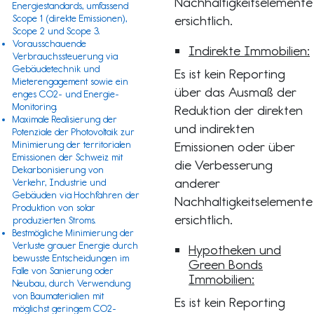
Nachhaltigkeitselemente
Energiestandards, umfassend
Scope 1
(direkte Emissionen),
ersichtlich.
Scope 2 und Scope 3.
Vorausschauende
Indirekte Immobilien:
Verbrauchssteuerung via
Gebäudetechnik und
Es ist kein Reporting
Mieterengagement sowie ein
über das Ausmaß der
enges CO2- und Energie-
Monitoring.
Reduktion der direkten
Maximale Realisierung der
und indirekten
Potenziale der Photovoltaik zur
Minimierung der territorialen
Emissionen oder über
Emissionen der Schweiz mit
die Verbesserung
Dekarbonisierung von
anderer
Verkehr, Industrie und
Gebäuden via Hochfahren der
Nachhaltigkeitselemente
Produktion von solar
ersichtlich.
produzierten Stroms.
Bestmögliche Minimierung der
Verluste grauer Energie durch
Hypotheken und
bewusste Entscheidungen im
Green Bonds
Falle von Sanierung oder
Immobilien:
Neubau, durch Verwendung
von Baumaterialien mit
Es ist kein Reporting
möglichst geringem CO2-