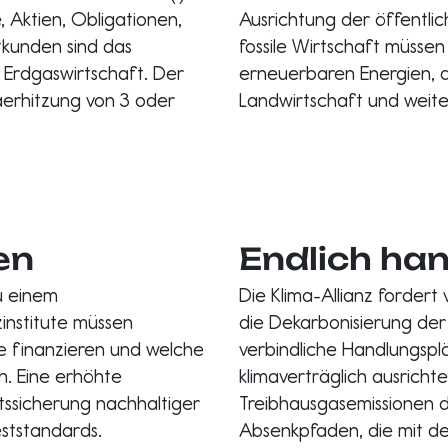
, Aktien, Obligationen,
Ausrichtung der öffentlic
tkunden sind das
fossile Wirtschaft müssen
 Erdgaswirtschaft. Der
erneuerbaren Energien, de
aerhitzung von 3 oder
Landwirtschaft und weite
en
Endlich ha
u einem
Die Klima-Allianz forder
zinstitute müssen
die Dekarbonisierung der 
ie finanzieren und welche
verbindliche Handlungsplä
en. Eine erhöhte
klimaverträglich ausricht
ätssicherung nachhaltiger
Treibhausgasemissionen 
ststandards.
Absenkpfaden, die mit d