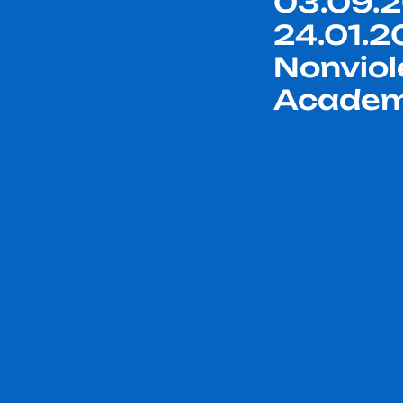
03.09.2
24.01.2
Nonviol
Acade