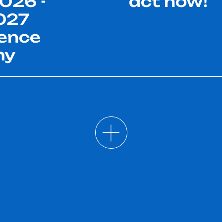
026 -
act now!
027
ence
my