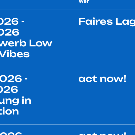
Wer
026 -
Faires La
2026
werb Low
Vibes
026 -
act now!
026
ung in
tion