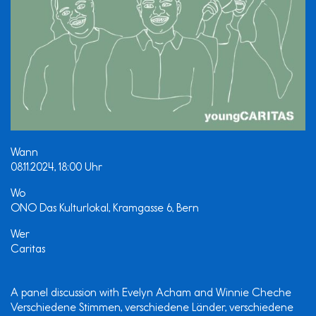
Wann
08.11.2024, 18:00 Uhr
Wo
ONO Das Kulturlokal, Kramgasse 6, Bern
Wer
Caritas
A panel discussion with Evelyn Acham and Winnie Cheche
Verschiedene Stimmen, verschiedene Länder, verschiedene