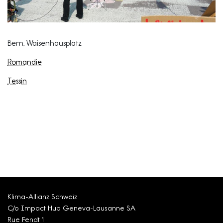
Bern, Waisenhausplatz
Romandie
Tessin
Klima-Allianz Schweiz
C/o Impact Hub Geneva-Lausanne SA
Rue Fendt 1