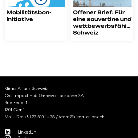
Mobilitätsbon-
Offener Brief: Für
Initiative
eine souveräne und
wettbewerbsfähige
Schweiz
Klima-Allianz Schweiz
C/o Impact Hub Geneva-Lausanne SA
Rue Fendt 1
1201 Genf
Mo – Do: +41 22 510 14 25 / team@klima-allianz.ch
LinkedIn