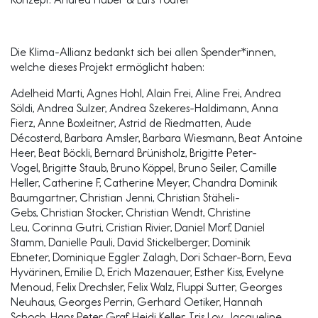
Die Klima-Allianz bedankt sich bei allen Spender*innen,
welche dieses Projekt ermöglicht haben:
Adelheid Marti, Agnes Hohl, Alain Frei, Aline Frei, Andrea
Söldi, Andrea Sulzer, Andrea Szekeres-Haldimann, Anna
Fierz, Anne Boxleitner, Astrid de Riedmatten, Aude
Décosterd, Barbara Amsler, Barbara Wiesmann, Beat Antoine
Heer, Beat Böckli, Bernard Brünisholz, Brigitte Peter-
Vogel, Brigitte Staub, Bruno Köppel, Bruno Seiler, Camille
Heller, Catherine F, Catherine Meyer, Chandra Dominik
Baumgartner, Christian Jenni, Christian Stäheli-
Gebs, Christian Stocker, Christian Wendt, Christine
Leu, Corinna Gutri, Cristian Rivier, Daniel Morf, Daniel
Stamm, Danielle Pauli, David Stickelberger, Dominik
Ebneter, Dominique Eggler Zalagh, Dori Schaer-Born, Eeva
Hyvärinen, Emilie D., Erich Mazenauer, Esther Kiss, Evelyne
Menoud, Felix Drechsler, Felix Walz, Fluppi Sutter, Georges
Neuhaus, Georges Perrin, Gerhard Oetiker, Hannah
Schoch, Hans Peter Graf, Heidi Keller, Iris Loy, Jacqueline