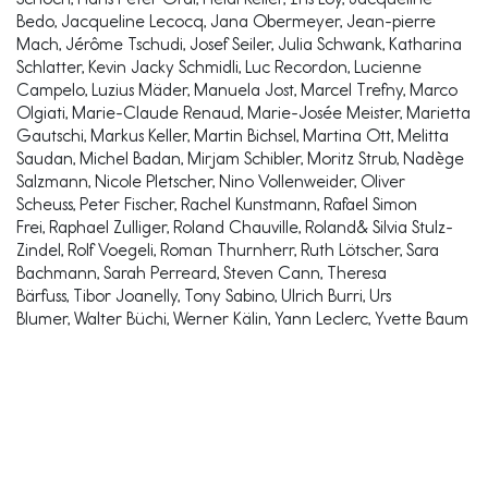
Bedo, Jacqueline Lecocq, Jana Obermeyer, Jean-pierre
Mach, Jérôme Tschudi, Josef Seiler, Julia Schwank, Katharina
Schlatter, Kevin Jacky Schmidli, Luc Recordon, Lucienne
Campelo, Luzius Mäder, Manuela Jost, Marcel Trefny, Marco
Olgiati, Marie-Claude Renaud, Marie-Josée Meister, Marietta
Gautschi, Markus Keller, Martin Bichsel, Martina Ott, Melitta
Saudan, Michel Badan, Mirjam Schibler, Moritz Strub, Nadège
Salzmann, Nicole Pletscher, Nino Vollenweider, Oliver
Scheuss, Peter Fischer, Rachel Kunstmann, Rafael Simon
Frei, Raphael Zulliger, Roland Chauville, Roland& Silvia Stulz-
Zindel, Rolf Voegeli, Roman Thurnherr, Ruth Lötscher, Sara
Bachmann, Sarah Perreard, Steven Cann, Theresa
Bärfuss, Tibor Joanelly, Tony Sabino, Ulrich Burri, Urs
Blumer, Walter Büchi, Werner Kälin, Yann Leclerc, Yvette Baum