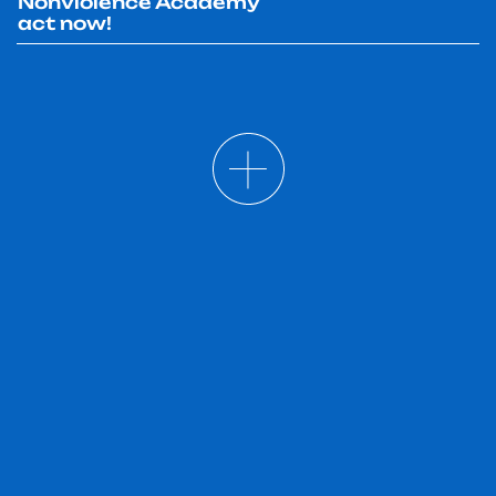
Nonviolence Academy
act now!