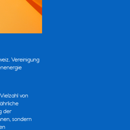
eiz. Vereinigung
enenergie
Vielzahl von
ährliche
g der
innen, sondern
den