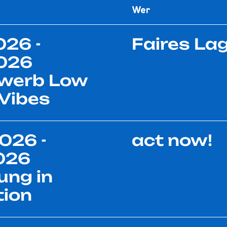
Wer
026 -
Faires La
2026
werb Low
Vibes
026 -
act now!
026
ung in
tion