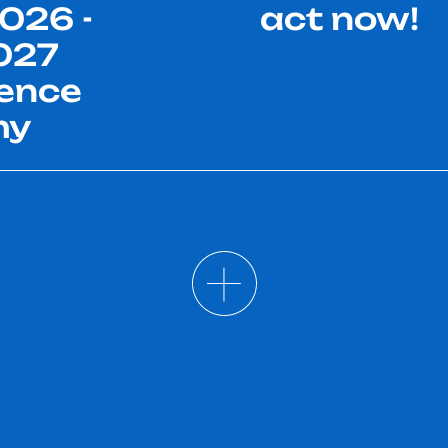
026 -
act now!
027
ence
my