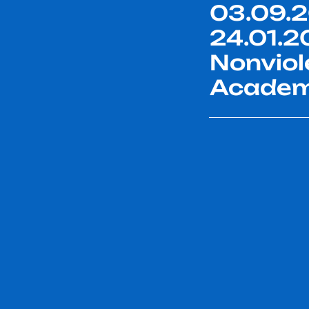
03.09.2
24.01.2
Nonviol
Acade