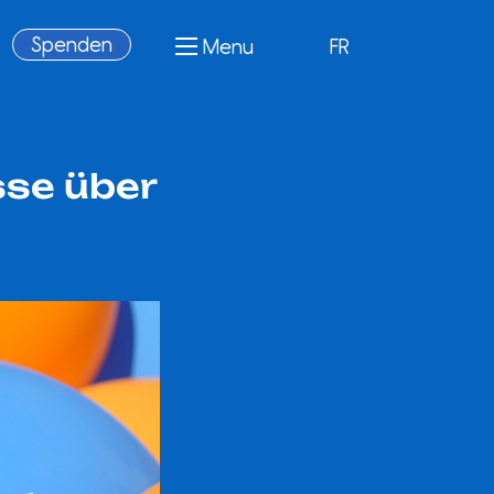
Spenden
Menu
FR
sse über