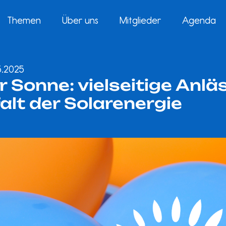
Themen
Über uns
Mitglieder
Agenda
5.2025
r Sonne: vielseitige Anlä
falt der Solarenergie