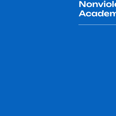
Nonviol
Acade