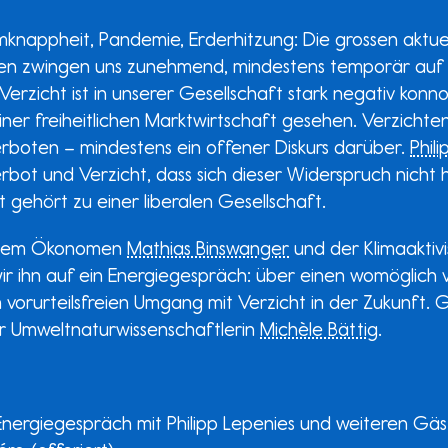
knappheit, Pandemie, Erderhitzung: Die grossen aktue
n zwingen uns zunehmend, mindestens temporär auf 
erzicht ist in unserer Gesellschaft stark negativ konno
ner freiheitlichen Marktwirtschaft gesehen. Verzichten
rboten – mindestens ein offener Diskurs darüber.
Phil
rbot und Verzicht, dass sich dieser Widerspruch nicht h
cht gehört zu einer liberalen Gesellschaft.
 dem Ökonomen
Mathias Binswanger
und der Klimaaktivi
wir ihn auf ein Energiegespräch: über einen womöglich 
vorurteilsfreien Umgang mit Verzicht in der Zukunft. 
 Umweltnaturwissenschaftlerin
Michèle Bättig
.
Energiegespräch mit Philipp Lepenies und weiteren Gäs