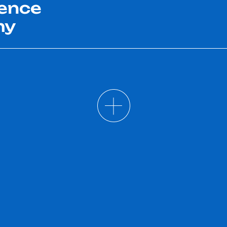
ence
my