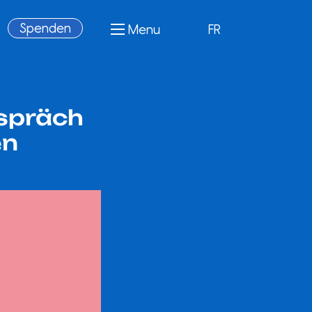
Spenden
Menu
FR
espräch
en