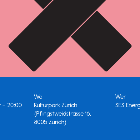
Wo
Wer
hr – 20:00
Kulturpark Zürich
SES Energ
(Pfingstweidstrasse 16,
8005 Zürich)