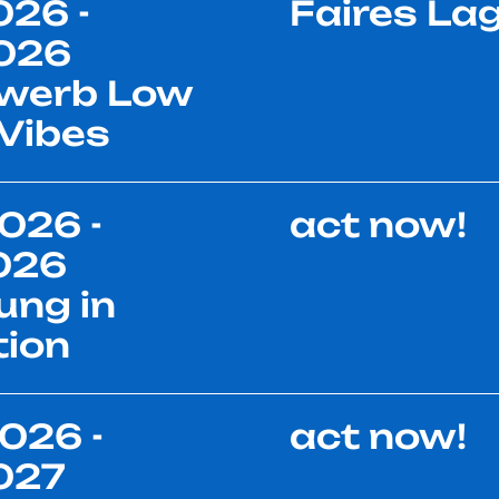
026 -
Faires La
2026
werb Low
Vibes
026 -
act now!
026
ung in
tion
026 -
act now!
027