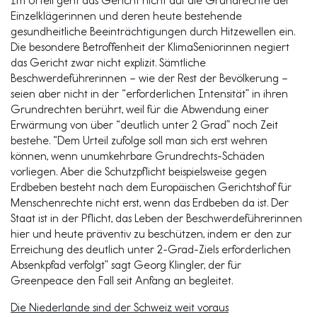
Im Urteil geht das Gericht nicht auf die Grundrechte der
Einzelklägerinnen und deren heute bestehende
gesundheitliche Beeinträchtigungen durch Hitzewellen ein.
Die besondere Betroffenheit der KlimaSeniorinnen negiert
das Gericht zwar nicht explizit. Sämtliche
Beschwerdeführerinnen – wie der Rest der Bevölkerung –
seien aber nicht in der “erforderlichen Intensität” in ihren
Grundrechten berührt, weil für die Abwendung einer
Erwärmung von über “deutlich unter 2 Grad” noch Zeit
bestehe. “Dem Urteil zufolge soll man sich erst wehren
können, wenn unumkehrbare Grundrechts-Schäden
vorliegen. Aber die Schutzpflicht beispielsweise gegen
Erdbeben besteht nach dem Europäischen Gerichtshof für
Menschenrechte nicht erst, wenn das Erdbeben da ist. Der
Staat ist in der Pflicht, das Leben der Beschwerdeführerinnen
hier und heute präventiv zu beschützen, indem er den zur
Erreichung des deutlich unter 2-Grad-Ziels erforderlichen
Absenkpfad verfolgt” sagt Georg Klingler, der für
Greenpeace den Fall seit Anfang an begleitet.
Die Niederlande sind der Schweiz weit voraus