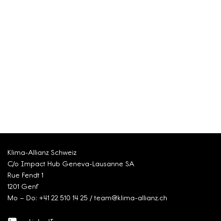
Klima-Allianz Schweiz
C/o Impact Hub Geneva-Lausanne SA
Rue Fendt 1
1201 Genf
Mo – Do: +41 22 510 14 25 / team@klima-allianz.ch