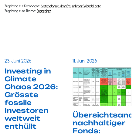
Zugehörig zur Kampagne:
Nationalbank: klimafreundlicher Wandel nötig
Zugehörig zum Thema:
Finanzplatz
23. Juni 2026
11. Juni 2026
Investing in
Climate
Chaos 2026:
Grösste
fossile
Investoren
Übersichtsana
weltweit
nachhaltiger
enthüllt
Fonds: