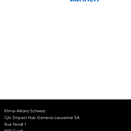
Klima-Allianz Schweiz
C/o Impact Hub Geneva-Lausanne SA
Rue Fendt 1
1201 Genf