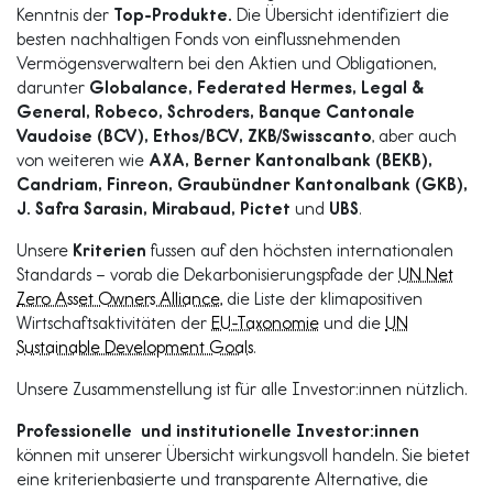
Kenntnis der
Top-Produkte.
Die Übersicht identifiziert die
besten nachhaltigen Fonds von einflussnehmenden
Vermögensverwaltern bei den Aktien und Obligationen,
darunter
Globalance, Federated Hermes, Legal &
General, Robeco, Schroders, Banque Cantonale
Vaudoise (BCV), Ethos/BCV, ZKB/Swisscanto
, aber auch
von weiteren wie
AXA, Berner Kantonalbank (BEKB),
Candriam, Finreon, Graubündner Kantonalbank (GKB),
J. Safra Sarasin, Mirabaud, Pictet
und
UBS
.
Unsere
Kriterien
fussen auf den höchsten internationalen
Standards – vorab die Dekarbonisierungspfade der
UN Net
Zero Asset Owners Alliance,
die Liste der klimapositiven
Wirtschaftsaktivitäten der
EU-Taxonomie
und die
UN
Sustainable Development Goals
.
Unsere Zusammenstellung ist für alle Investor:innen nützlich.
Professionelle
und institutionelle Investor:innen
können mit unserer Übersicht wirkungsvoll handeln. Sie bietet
eine kriterienbasierte und transparente Alternative, die