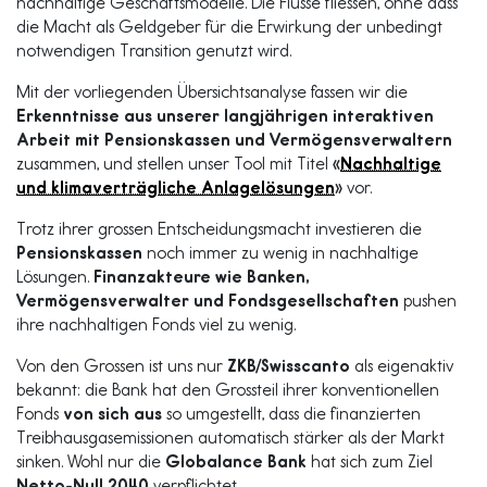
nachhaltige Geschäftsmodelle. Die Flüsse fliessen, ohne dass
die Macht als Geldgeber für die Erwirkung der unbedingt
notwendigen Transition genutzt wird.
Mit der vorliegenden Übersichtsanalyse fassen wir die
Erkenntnisse aus unserer langjährigen interaktiven
Arbeit mit Pensionskassen und Vermögensverwaltern
zusammen, und stellen unser Tool mit Titel
«
Nachhaltige
und klimaverträgliche Anlagelösungen
»
vor.
Trotz ihrer grossen Entscheidungsmacht investieren die
Pensionskassen
noch immer zu wenig in nachhaltige
Lösungen.
Finanzakteure wie Banken,
Vermögensverwalter und Fondsgesellschaften
pushen
ihre nachhaltigen Fonds viel zu wenig.
Von den Grossen ist uns nur
ZKB/Swisscanto
als eigenaktiv
bekannt: die Bank hat den Grossteil ihrer konventionellen
Fonds
von sich aus
so umgestellt, dass die finanzierten
Treibhausgasemissionen automatisch stärker als der Markt
sinken. Wohl nur die
Globalance Bank
hat sich zum Ziel
Netto-Null 2040
verpflichtet.