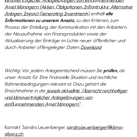
klimaverträglicher Anlagelösungen von einflussnehmenden
Asset Managern (Aktien, Obligationen, Infrastruktur, Alternative
Anlagen, Impact Generating Investments
) enthält
alle
Informationen zu unserem Ansatz,
zu den Kriterien, zum
Prozess der Erstellung, der Kommunikation mit den Anbietern,
der Neuaufnahme von Finanzprodukten sowie der
Aktualisierung der Einträge im Lichte neuer öffentlicher und
durch Anbieter offengelegter Daten:
Download
Wichtig: Vor jedem Anlageentscheid müssen Sie
prüfen,
ob
unser Ansatz für Ihre finanzielle Situation und rechtliche
Rahmenbedingungen relevant ist. Dazu gehört die
Einsichtnahme in die
jeweils aktuellste „Übersicht nachhaltiger
und klimaverträglicher Anlagelösungen von
einflussnehmenden Asset Managern“
.
Kontakt: Sandro Leuenberger,
sandro.leuenberger@klima-
allianz.ch