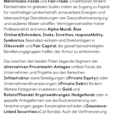
Mikrofinanz-Fonds
und
Fair-Trade
-Investitionen fördern
Kleinbetriebe im globalen Süden, indem sie Zugang zu Kapital
für nachhaltige Landwirtschaft, erneuerbare Energien und
lebenswichtige Dienstleistungen wie Gesundheitsversorgung
und sauberes Wasser schaffen. Vermögensverwalter hoher
Professionalität sind etwa
Alpha Mundi, Blue
Orchard/Schroders, Inoks, Invethos, responsAbility,
Symbiotics
. Besonders wirksam sind Direktanlagen in
Oikocredit
und
Fair Capital
, die gezielt benachteiligten
Bevölkerungsgruppen helfen, der Armut zu entkommen.
Das zwischen den beiden Polen liegende Segment der
alternativen Privatmarkt-Anlagen
umfasst Fonds, die
Unternehmen und Projekte aus den Bereichen
Infrastruktur
sowie Beteiligungen («
Private Equity
») oder
Unternehmensfinanzierungen («
Private Debt
») fördern.
Weitere Kategorien investieren in
Gold
und
Rohstoffhandel
,
Kryptowährungen
,
Hedgefonds
oder in
spezielle Anlageformen wie die Rückversicherung von
Versicherungen gegen Katastrophenschäden («
Insurance-
Linked Securities
»,«Cat Bonds»). Auch die Vorfinanzierung